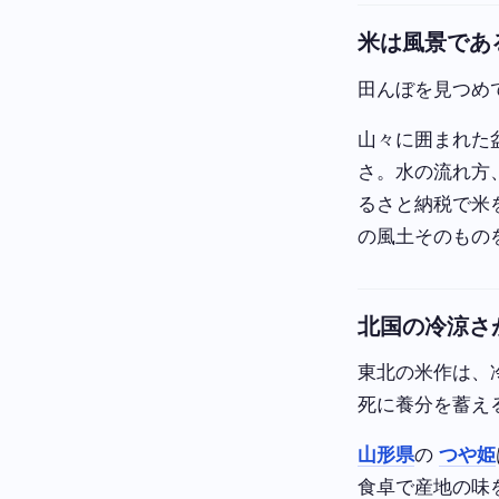
米は風景であ
田んぼを見つめ
山々に囲まれた
さ。水の流れ方
るさと納税で米
の風土そのもの
北国の冷涼さ
東北の米作は、
死に養分を蓄え
山形県
の
つや姫
食卓で産地の味