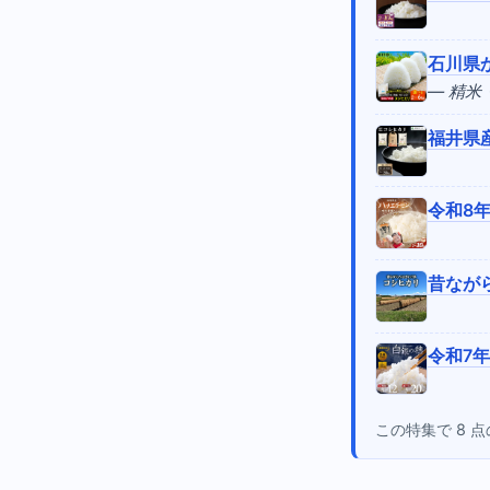
石川県か
— 精
福井県産
令和8年
昔なが
令和7年産
この特集で 8 