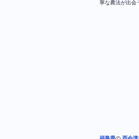
寧な農法が出会
福島県
の
西会津