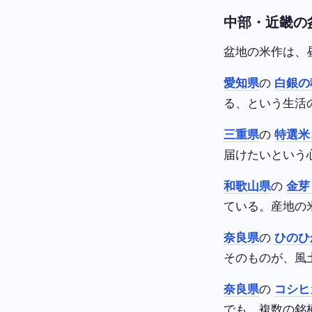
中部・近畿の
盆地の米作は、
愛知県
の
白銀の
る、という生活
三重県
の
特選米
届けたいという
和歌山県
の
金芽
ている。産地の
奈良県
の
ひのひ
そのものが、風
奈良県
の
コシヒ
でも、複数の銘