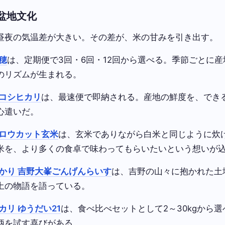
盆地文化
昼夜の気温差が大きい。その差が、米の甘みを引き出す。
穂
は、定期便で3回・6回・12回から選べる。季節ごとに
のリズムが生まれる。
コシヒカリ
は、最速便で即納される。産地の鮮度を、でき
心遣いだ。
ロウカット玄米
は、玄米でありながら白米と同じように炊
米を、より多くの食卓で味わってもらいたいという想いが
かり 吉野大峯ごんげんらいす
は、吉野の山々に抱かれた土
土の物語を語っている。
カリ ゆうだい21
は、食べ比べセットとして2～30kgから
柄を試す喜びがある。