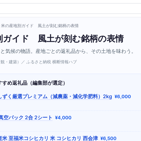
› 米の産地別ガイド 風土が刻む銘柄の表情
別ガイド 風土が刻む銘柄の表情
形と気候の物語。産地ごとの返礼品から、その土地を味わう。
（景観・建築）／ ふるさと納税 横断情報ハブ
すすめ返礼品（編集部が選定）
しずく厳選プレミアム（減農薬・減化学肥料）2kg
¥6,000
真空パック 2合 2シート
¥4,000
米 至福米コシヒカリ 米 コシヒカリ 西会津
¥6,500