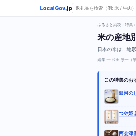
LocalGov
.jp
ふるさと納税
›
特集
米の産地
日本の米は、地
編集 — 和田 景一
この特集のお
銀河の
つや姫 
西会津産