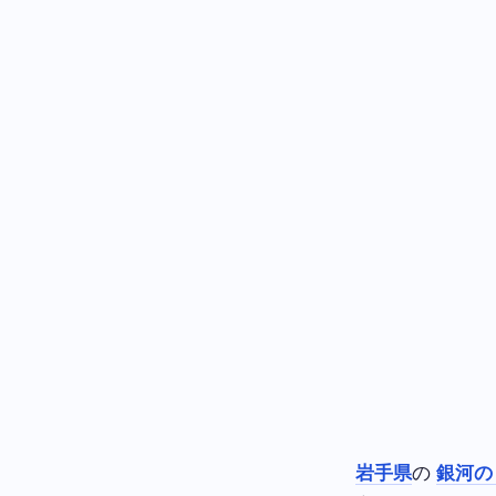
岩手県
の
銀河の