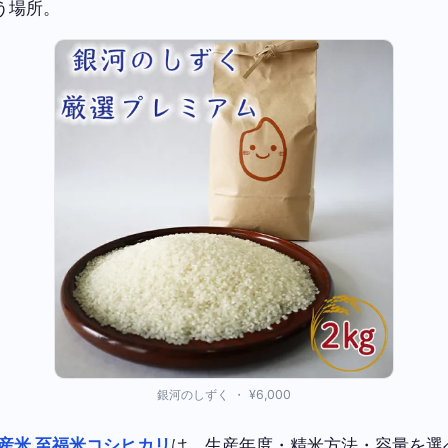
う場所。
銀河のしずく ・ ¥6,000
産米 至福米コシヒカリ
は、生産年度・精米方法・容量を選