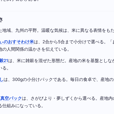
さ
た地域、九州の平野。温暖な気候は、米に異なる表情をも
ぃのおすそわけ米
は、2合から5合まで小分けで選べる。「
地の人間関係の温かさを伝えている。
穀21
は、米に雑穀を混ぜた形態だ。産地の米を基盤としな
いる。
し
は、300gの小分けパックである。毎日の食卓で、産地
 真空パック
は、さがびより・夢しずくから選べる。産地内
る仕組みになっている。