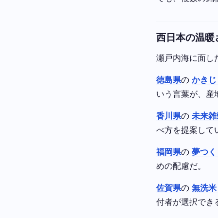
西日本の温暖
瀬戸内海に面し
徳島県
の
かきじ
いう言葉が、産
香川県
の
未来雑
べ方を提案して
福岡県
の
夢つく
めの配慮だ。
佐賀県
の
無洗米
付者が選択でき