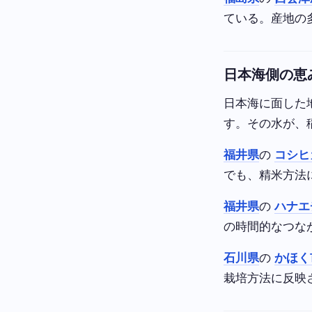
ている。産地の
日本海側の恵
日本海に面した
す。その水が、
福井県
の
コシヒ
でも、精米方法
福井県
の
ハナエ
の時間的なつな
石川県
の
かほく
栽培方法に反映