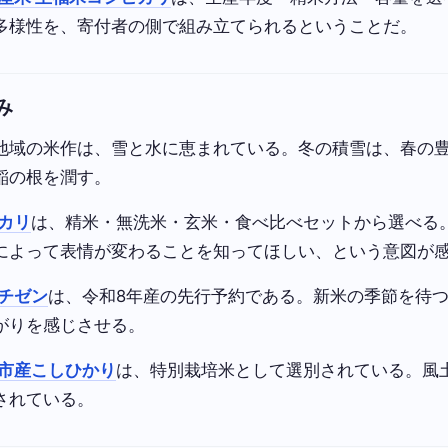
多様性を、寄付者の側で組み立てられるということだ。
み
地域の米作は、雪と水に恵まれている。冬の積雪は、春の
稲の根を潤す。
カリ
は、精米・無洗米・玄米・食べ比べセットから選べる
によって表情が変わることを知ってほしい、という意図が
チゼン
は、令和8年産の先行予約である。新米の季節を待
がりを感じさせる。
市産こしひかり
は、特別栽培米として選別されている。風
されている。