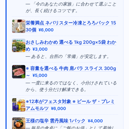
— 「今のあなたの家族」に合わせて選ぶこと
が、長く続けるコツです。
栄養満点 ネバリスター冷凍とろろパック 15
30個
¥6,000
おさしみわかめ 選べる 1kg 200g×5袋 わか
め
¥3,000
— あると、台所の「常備」が安定します。
※ 容量を選べる 牛肉 肩バラ スライス 300g
～
¥5,000
— 一度に来るのではなく、小分けされている
から、使う分だけ解凍できる。
※12本がフェスタ対象 ※ ビール ザ・プレミ
アムモルツ
¥6,000
王様の塩辛 雲丹風味 1パック
¥4,000
— 毎月の食卓に「ご飯のお供」として着地し