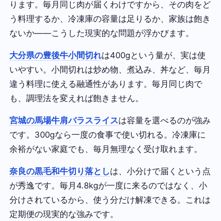
ります。毎月同じ肉が届くわけですから、その肉をど
う料理するか、冷凍庫の容量は足りるか、家族は飽き
ないか——こうした現実的な問題が浮かびます。
大分県の豊後牛小間切れ
は400gという量が、実は使
いやすい。小間切れは炒め物、煮込み、丼など、毎月
違う料理に使える融通性があります。毎月同じ肉で
も、調理法を変えれば飽きません。
宮城の馬場牛肩バラスライス
は容量を選べるのが強み
です。300gなら一度の食事で使い切れる。冷凍庫に
余裕がない家庭でも、毎月無理なく受け取れます。
奈良の黒毛和牛切り落とし
は、小分けで届くという点
が秀逸です。毎月4.8kgが一度に来るのではなく、小
分けされているから、使う分だけ解凍できる。これは
定期便の現実的な強みです。