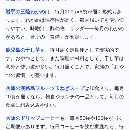
岩手の三陸わかめ
は、毎月200g×5袋が届く形式もあ
ります。わかめは保存性が高く、毎月届いても使い切
りやすい。味噌汁、酢の物、サラダ——毎月のわかめ
があると、台所の「常備」が安定します。
鹿児島の干し芋
も、毎月届く定期便として現実的で
す。おやつとして、また調理の材料として、干し芋は
意外と使い道が多い。毎月届くことで、家族の「おや
つの習慣」が整います。
兵庫の淡路島フルーツ玉ねぎスープ
は10食入り。毎月
10食が届くなら、朝食やランチの一品として、毎月の
食卓に組み込みやすい。
大阪のドリップコーヒー
も、毎月50袋や100袋が届く
定期便があります。毎日コーヒーを飲む家庭なら、毎