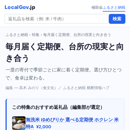
LocalGov
.jp
補助金
ふるさと納税
検索
ふるさと納税
›
特集
› 毎月届く定期便、台所の現実と向き合う
毎月届く定期便、台所の現実と向
き合う
一度の寄付で季節ごとに家に着く定期便。選び方ひとつ
で、食卓は変わる。
編集 — 高木 みのり（食文化）／ ふるさと納税 横断情報ハブ
この特集のおすすめ返礼品（編集部が選定）
無洗米 ゆめぴりか 選べる定期便 ホクレン 米
特A
¥2,000