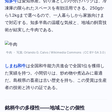
知多牛
は愛知県産。切り落としの小分けパックは、冷
凍庫の限られたスペースを有効活用できる。250gか
ら1.2kgまで選べるので、一人暮らしから家族向けま
で対応する。知多半島の温暖な気候と、地域の飼育技
術が結実した牛肉である。
牛肉 ・ 写真: Orlando G. Calvo / Wikimedia Commons（CC BY-SA 3.0）
しまね和牛
は全国和牛能力共進会で全国1位を獲得し
た実績を持つ。小間切りは、炒め物や煮込みに最適
だ。島根県の畜産は古い歴史を持ち、この受賞は生産
者の技術と誇りの証である。
銘柄牛の多様性——地域ごとの個性