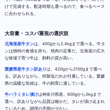
けで完成する。配送時期も選べるので、食べるペース
に合わせられる。
大容量・コスパ重視の選択肢
北海道産牛タン
は、400gから2.4kgまで選べる。牛タ
ンは独特の食感を持ち、焼肉の定番だ。北海道の広大
な牧場で育つ牛は、飼料の質が高い。
愛媛県産牛タン訳あり
は、420gから2100gまで選べ
る。訳ありながら、特製塩だれが付属している。愛媛
県の温暖な気候は、牛の飼育に適している。
牛ハラミタレ漬け
は神奈川県産。600gから3kgまで
選べ、訳ありながら品質は確かだ。タレが漬け込まれ
ているため、調理の手間が少ない。