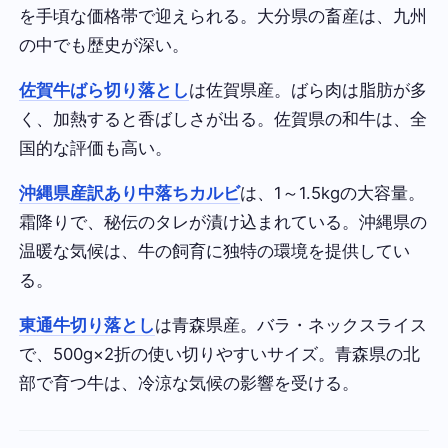
を手頃な価格帯で迎えられる。大分県の畜産は、九州
の中でも歴史が深い。
佐賀牛ばら切り落とし
は佐賀県産。ばら肉は脂肪が多
く、加熱すると香ばしさが出る。佐賀県の和牛は、全
国的な評価も高い。
沖縄県産訳あり中落ちカルビ
は、1～1.5kgの大容量。
霜降りで、秘伝のタレが漬け込まれている。沖縄県の
温暖な気候は、牛の飼育に独特の環境を提供してい
る。
東通牛切り落とし
は青森県産。バラ・ネックスライス
で、500g×2折の使い切りやすいサイズ。青森県の北
部で育つ牛は、冷涼な気候の影響を受ける。