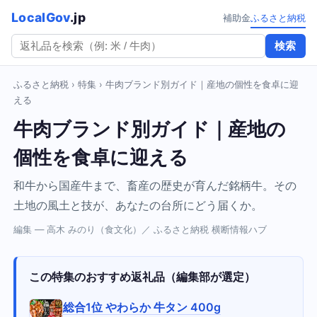
LocalGov
.jp
補助金
ふるさと納税
検索
ふるさと納税
›
特集
› 牛肉ブランド別ガイド｜産地の個性を食卓に迎
える
牛肉ブランド別ガイド｜産地の
個性を食卓に迎える
和牛から国産牛まで、畜産の歴史が育んだ銘柄牛。その
土地の風土と技が、あなたの台所にどう届くか。
編集 — 高木 みのり（食文化）／ ふるさと納税 横断情報ハブ
この特集のおすすめ返礼品（編集部が選定）
総合1位 やわらか 牛タン 400g