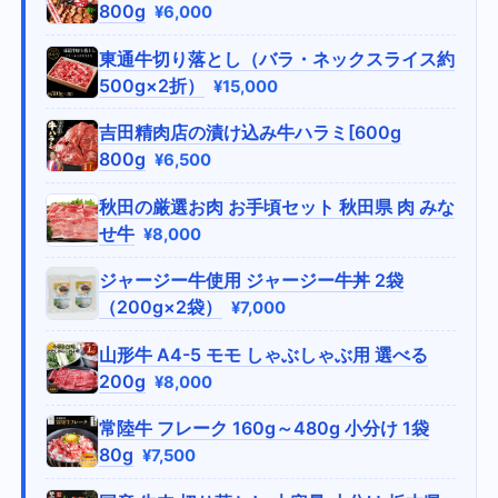
800g
¥6,000
東通牛切り落とし（バラ・ネックスライス約
500g×2折）
¥15,000
吉田精肉店の漬け込み牛ハラミ[600g
800g
¥6,500
秋田の厳選お肉 お手頃セット 秋田県 肉 みな
せ牛
¥8,000
ジャージー牛使用 ジャージー牛丼 2袋
（200g×2袋）
¥7,000
山形牛 A4-5 モモ しゃぶしゃぶ用 選べる
200g
¥8,000
常陸牛 フレーク 160g～480g 小分け 1袋
80g
¥7,500