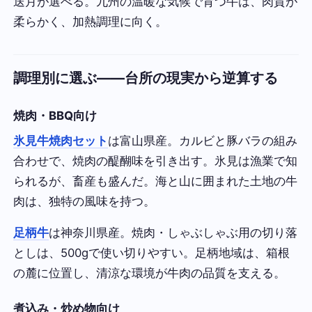
送月が選べる。九州の温暖な気候で育つ牛は、肉質が
柔らかく、加熱調理に向く。
調理別に選ぶ——台所の現実から逆算する
焼肉・BBQ向け
氷見牛焼肉セット
は富山県産。カルビと豚バラの組み
合わせで、焼肉の醍醐味を引き出す。氷見は漁業で知
られるが、畜産も盛んだ。海と山に囲まれた土地の牛
肉は、独特の風味を持つ。
足柄牛
は神奈川県産。焼肉・しゃぶしゃぶ用の切り落
としは、500gで使い切りやすい。足柄地域は、箱根
の麓に位置し、清涼な環境が牛肉の品質を支える。
煮込み・炒め物向け