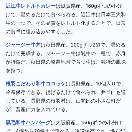
近江牛レトルトカレー
は滋賀県産。160gずつの小分
けで、温めるだけで食べられる。近江牛は日本三大和
牛の一つで、その品質をレトルト化することで、日常
の食卓に組み込みやすくした。
ジャージー牛丼
は秋田県産。200gずつ2袋で、温める
だけで完成する。ジャージー牛は乳牛の一種で、赤身
が特徴だ。秋田県の酪農地帯で育つ牛は、独特の風味
を持つ。
根羽こだわり和牛コロッケ
は長野県産。10個入りで、
冷凍保存できる。揚げるだけで食べられ、弁当にも適
している。長野県の根羽村は、山間部の小さな町だ
が、畜産に力を入れている。
黒毛和牛ハンバーグ
は大阪府産。150gずつの小分け
で、4個から20個まで選べる。冷凍保存でき、焼くだ