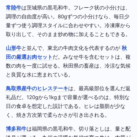
常陸牛
は茨城県の黒毛和牛。フレーク状の小分けは、
調理の自由度が高い。80gずつの小分けなら、毎日少
量ずつ使う調理スタイルに合わせやすい。冷凍庫から
取り出して、そのまま炒め物に加えることもできる。
山形牛
と並んで、東北の牛肉文化を代表するのが
秋
田の厳選お肉セット
だ。みなせ牛を含むセットは、複
数の肉を一度に試せる。秋田県の畜産は、冷涼な気候
と良質な水に恵まれている。
鳥取県産牛のヒレステーキ
は、最高級部位を選んだ返
礼品だ。120gから1kgまで容量が選べるのは、特別な
日の食卓を想定した設計である。ヒレは脂肪が少な
く、焼き方次第で柔らかさが引き出される。
博多和牛
は福岡県の黒毛和牛。切り落としは、量と配