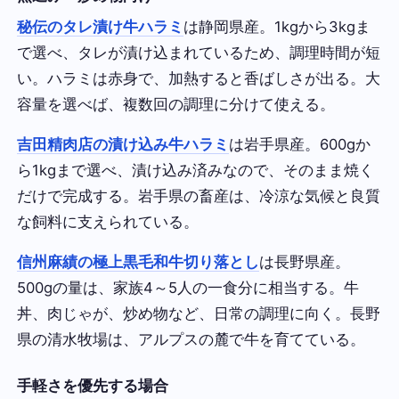
秘伝のタレ漬け牛ハラミ
は静岡県産。1kgから3kgま
で選べ、タレが漬け込まれているため、調理時間が短
い。ハラミは赤身で、加熱すると香ばしさが出る。大
容量を選べば、複数回の調理に分けて使える。
吉田精肉店の漬け込み牛ハラミ
は岩手県産。600gか
ら1kgまで選べ、漬け込み済みなので、そのまま焼く
だけで完成する。岩手県の畜産は、冷涼な気候と良質
な飼料に支えられている。
信州麻績の極上黒毛和牛切り落とし
は長野県産。
500gの量は、家族4～5人の一食分に相当する。牛
丼、肉じゃが、炒め物など、日常の調理に向く。長野
県の清水牧場は、アルプスの麓で牛を育てている。
手軽さを優先する場合