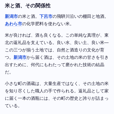
米と酒、その関係性
新潟市
の米と酒。
下呂市
の飛騨川沿いの棚田と地酒。
あわら市
の化学肥料を使わない米。
米が良ければ、酒も良くなる。この単純な真理が、東
北の返礼品を支えている。良い水、良い土、良い米—
この三つが揃う土地では、自然と酒造りの文化が育
つ。
新潟市
から届く酒は、その土地の米の甘さを引き
出すために、何代にもわたって磨かれた技術の結晶
だ。
小さな町の酒蔵は、大量生産ではなく、その土地の米
を知り尽くした職人の手で作られる。返礼品として家
に届く一本の酒瓶には、その町の歴史と誇りが詰まっ
ている。