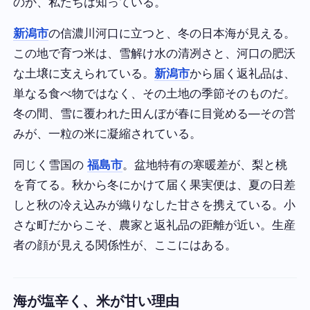
のか、私たちは知っている。
新潟市
の信濃川河口に立つと、冬の日本海が見える。
この地で育つ米は、雪解け水の清冽さと、河口の肥沃
な土壌に支えられている。
新潟市
から届く返礼品は、
単なる食べ物ではなく、その土地の季節そのものだ。
冬の間、雪に覆われた田んぼが春に目覚める—その営
みが、一粒の米に凝縮されている。
同じく雪国の
福島市
。盆地特有の寒暖差が、梨と桃
を育てる。秋から冬にかけて届く果実便は、夏の日差
しと秋の冷え込みが織りなした甘さを携えている。小
さな町だからこそ、農家と返礼品の距離が近い。生産
者の顔が見える関係性が、ここにはある。
海が塩辛く、米が甘い理由