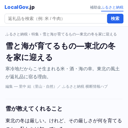
LocalGov
.jp
補助金
ふるさと納税
検索
ふるさと納税
›
特集
› 雪と海が育てるもの—東北の冬を家に迎える
雪と海が育てるもの—東北の冬
を家に迎える
寒冷地だからこそ生まれる米・酒・海の幸。東北の風土
が返礼品に宿る理由。
編集 — 里中 結（里山・自然）／ ふるさと納税 横断情報ハブ
雪が教えてくれること
東北の冬は厳しい。けれど、その厳しさが何を育てる