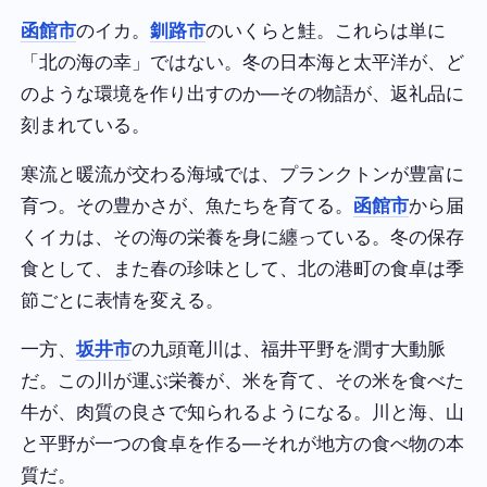
函館市
のイカ。
釧路市
のいくらと鮭。これらは単に
「北の海の幸」ではない。冬の日本海と太平洋が、ど
のような環境を作り出すのか—その物語が、返礼品に
刻まれている。
寒流と暖流が交わる海域では、プランクトンが豊富に
育つ。その豊かさが、魚たちを育てる。
函館市
から届
くイカは、その海の栄養を身に纏っている。冬の保存
食として、また春の珍味として、北の港町の食卓は季
節ごとに表情を変える。
一方、
坂井市
の九頭竜川は、福井平野を潤す大動脈
だ。この川が運ぶ栄養が、米を育て、その米を食べた
牛が、肉質の良さで知られるようになる。川と海、山
と平野が一つの食卓を作る—それが地方の食べ物の本
質だ。