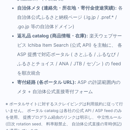
自治体メタ (連絡先・所在地・寄付金使途実績):
各
自治体公式ふるさと納税ページ (.lg.jp / .pref.* /
.go.jp 等の自治体ドメイン)
返礼品 catalog (商品情報・在庫):
楽天ウェブサー
ビス Ichiba Item Search (公式 API) を主軸に、 各
ASP 提携で対応ポータル ( さとふる / ふるなび /
ふるさとチョイス / ANA / JTB / セゾン ) の feed
を順次統合
寄付経路 (各ポータル URL):
ASP の許諾範囲内の
メタ + 自治体公式直接寄付フォーム
※ ポータルサイトに対するスクレイピングは利用規約に従って行
いません。 ポータル catalog は各社の公式 API / ASP feed のみ
を使用。 提携プログラム経由のリンクは明示し、 中立性ルール
(日次 rotation seed、 料率順禁止、 自治体公式直接の常時併記)