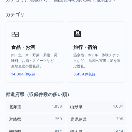
カテゴリ
🍱
🏨
食品・お酒
旅行・宿泊
肉・魚・米・野菜・果物・調
温泉宿・ホテル・体験チケッ
味料・お酒・スイーツなど、
トなど、 地域へ実際に足を運
産地直送の返礼品。
ぶ返礼。
14,004 件収録
3,459 件収録
都道府県（収録件数の多い順）
1,838
1,061
北海道
山形県
759
705
宮崎県
鹿児島県
672
624