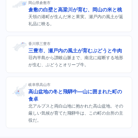
岡山県倉敷市
倉敷の白壁と高梁川が育む、岡山の米と桃
天領の港町が生んだ米と果実。瀬戸内の風土が返
礼品に映る。
香川県三豊市
三豊市、瀬戸内の風土が育むぶどうと牛肉
荘内半島から讃岐山脈まで、南北に縦断する地形
が生む、ぶどうとオリーブ牛。
岐阜県高山市
高山盆地の冬と飛騨牛—山に囲まれた町の
食卓
北アルプスと両白山地に抱かれた高山盆地。その
厳しい気候が育てた飛騨牛は、この町の台所の主
役だ。