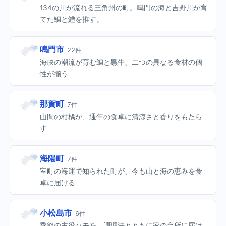
134の川が流れる三角州の町。鳴門の海と吉野川が育
てた鯛と鱧を推す。
鳴門市
22件
海峡の潮流が育む鯛と黒牛、二つの異なる食材の個
性が揃う
那賀町
7件
山間の柑橘が、通年の食卓に清涼さと香りをもたら
す
海陽町
7件
室町の海運で知られた町が、今も山と海の恵みを食
卓に届ける
小松島市
6件
季節の主役ハモを、調理法とともに家の台所に届け