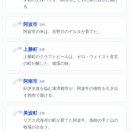
る
阿波市
5件
阿波市の米は、吉野川のデルタが育てた。
上勝町
5件
上勝町のクラフトビールは、ゼロ・ウェイスト宣言
の町が醸した、循環の味。
阿南市
3件
紀伊水道を臨む港湾都市が、阿波牛の個性を引き出
す焼肉で届ける。
美波町
2件
リアス式海岸の町が育てた阿波牛。漁師の手と山の
牧場が出会う。