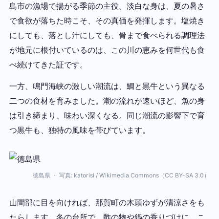
島市の漁場で揚がる季節の主役。淡白な身は、夏の暑さ
で食欲が落ちた時こそ、その真価を発揮します。塩焼き
にしても、落とし汁にしても、骨まで食べられる調理法
が地元に根付いているのは、この川の恵みを何世代も食
べ続けてきた証です。
一方、鳴門海峡の激しい潮流は、鯛と黒牛という異なる
二つの食材を育みました。潮の流れが速いほど、魚の身
は引き締まり、味わい深くなる。同じ潮流の影響下で育
つ黒牛も、独特の風味を帯びています。
徳島県 ・ 写真: katorisi / Wikimedia Commons（CC BY-SA 3.0）
山間部に目を向ければ、那賀町の木頭ゆずが清涼さをも
たらします。冬の台所で、酢の物や鍋の香りづけに、こ