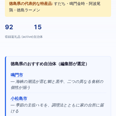
徳島県の代表的な特産品:
すだち・鳴門金時・阿波尾
鶏・徳島ラーメン
92
15
収録返礼品 (active)
自治体
徳島県のおすすめ自治体（編集部が選定）
鳴門市
— 海峡の潮流が育む鯛と黒牛、二つの異なる食材の
個性が揃う
小松島市
— 季節の主役ハモを、調理法とともに家の台所に届
ける