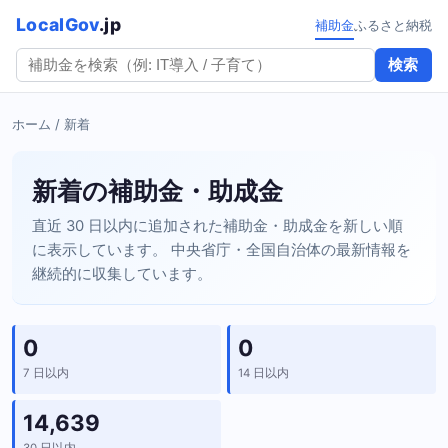
LocalGov
.jp
補助金
ふるさと納税
検索
ホーム
/ 新着
新着の補助金・助成金
直近 30 日以内に追加された補助金・助成金を新しい順
に表示しています。 中央省庁・全国自治体の最新情報を
継続的に収集しています。
0
0
7 日以内
14 日以内
14,639
30 日以内