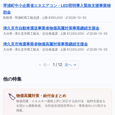
琴浦町中小企業省エネエアコン・LED照明導入緊急支援事業補
助金
鳥取県 · 琴浦町商工観光課 · 上限 ¥250,000 · 〆2026-10-30
津久見市自動車運送事業者物価高騰対策事業継続支援金
大分県 · 津久見市商工観光・定住推進課 · 上限 ¥1,000,000 · 〆2026-10-30
津久見市海運事業者物価高騰対策事業継続支援金
大分県 · 津久見市商工観光・定住推進課 · 上限 ¥1,000,000 · 〆2026-10-30
1 / 12
← 前へ
次へ →
他の特集
🏷
物価高騰対策・給付金まとめ
物価高騰・エネルギー価格上昇に対応する給付金・臨時支援金を
全国から横断検索。 住民税非課税世帯向け・事業者向けの両方を
掲載。