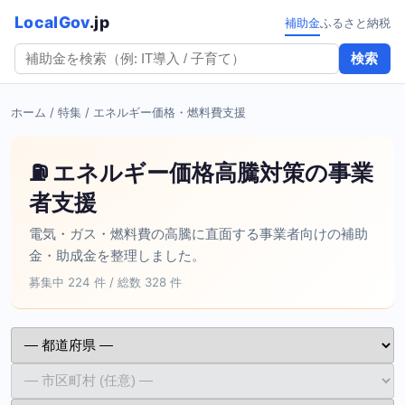
LocalGov
.jp
補助金
ふるさと納税
検索
ホーム
/ 特集 / エネルギー価格・燃料費支援
⛽ エネルギー価格高騰対策の事業
者支援
電気・ガス・燃料費の高騰に直面する事業者向けの補助
金・助成金を整理しました。
募集中 224 件 / 総数 328 件