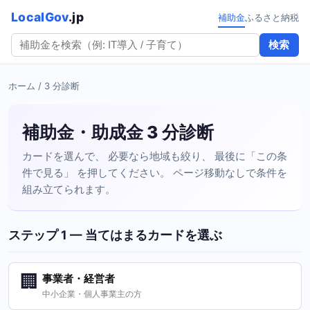
LocalGov
.jp
補助金
ふるさと納税
検索
ホーム
/ 3 分診断
補助金・助成金 3 分診断
カードを選んで、 必要なら地域も絞り、 最後に「この条
件で見る」 を押してください。 ページ移動なしで条件を
組み立てられます。
ステップ 1 — 当てはまるカードを選ぶ
🏢
事業者・経営者
中小企業・個人事業主の方