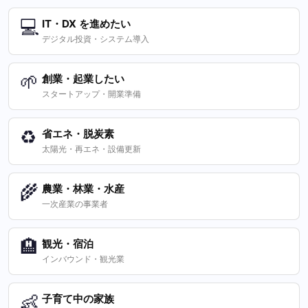
💻
IT・DX を進めたい
デジタル投資・システム導入
🌱
創業・起業したい
スタートアップ・開業準備
♻️
省エネ・脱炭素
太陽光・再エネ・設備更新
🌾
農業・林業・水産
一次産業の事業者
🏨
観光・宿泊
インバウンド・観光業
👶
子育て中の家族