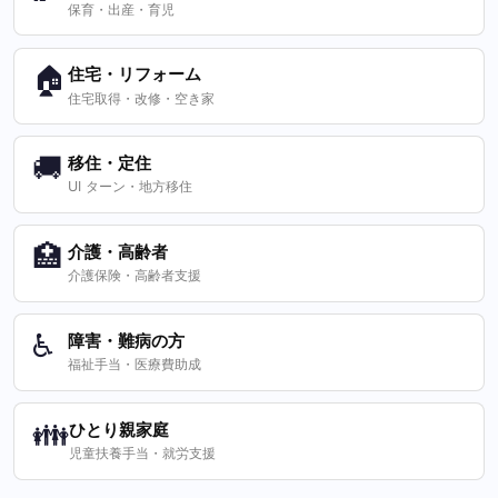
保育・出産・育児
🏠
住宅・リフォーム
住宅取得・改修・空き家
🚚
移住・定住
UI ターン・地方移住
🏥
介護・高齢者
介護保険・高齢者支援
♿
障害・難病の方
福祉手当・医療費助成
👪
ひとり親家庭
児童扶養手当・就労支援