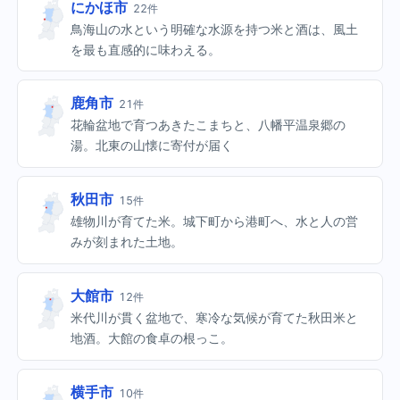
にかほ市
22件
鳥海山の水という明確な水源を持つ米と酒は、風土
を最も直感的に味わえる。
鹿角市
21件
花輪盆地で育つあきたこまちと、八幡平温泉郷の
湯。北東の山懐に寄付が届く
秋田市
15件
雄物川が育てた米。城下町から港町へ、水と人の営
みが刻まれた土地。
大館市
12件
米代川が貫く盆地で、寒冷な気候が育てた秋田米と
地酒。大館の食卓の根っこ。
横手市
10件