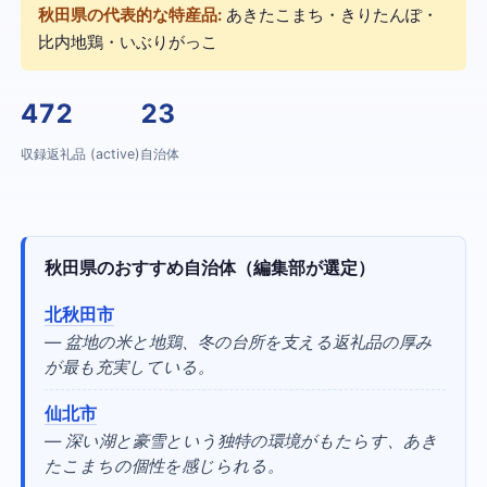
秋田県の代表的な特産品:
あきたこまち・きりたんぽ・
比内地鶏・いぶりがっこ
472
23
収録返礼品 (active)
自治体
秋田県のおすすめ自治体（編集部が選定）
北秋田市
— 盆地の米と地鶏、冬の台所を支える返礼品の厚み
が最も充実している。
仙北市
— 深い湖と豪雪という独特の環境がもたらす、あき
たこまちの個性を感じられる。