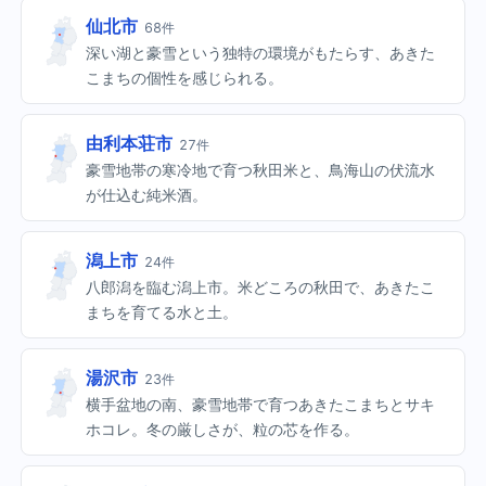
仙北市
68件
深い湖と豪雪という独特の環境がもたらす、あきた
こまちの個性を感じられる。
由利本荘市
27件
豪雪地帯の寒冷地で育つ秋田米と、鳥海山の伏流水
が仕込む純米酒。
潟上市
24件
八郎潟を臨む潟上市。米どころの秋田で、あきたこ
まちを育てる水と土。
湯沢市
23件
横手盆地の南、豪雪地帯で育つあきたこまちとサキ
ホコレ。冬の厳しさが、粒の芯を作る。