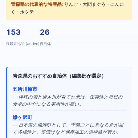
青森県の代表的な特産品:
りんご・大間まぐろ・にんに
く・ホタテ
153
26
収録返礼品 (active)
自治体
青森県のおすすめ自治体（編集部が選定）
五所川原市
— 津軽の雪と岩木川が育てた米は、保存性と毎日の
食卓の中心になる実用性が高い。
鰺ヶ沢町
— 日本海の漁港町として、季節ごとに異なる魚が届
く多様性と、塩漬けなど保存加工の選択肢が豊か。