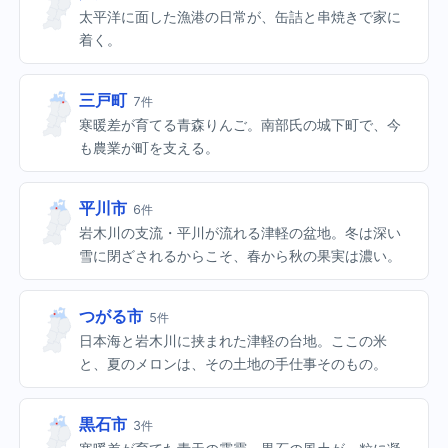
太平洋に面した漁港の日常が、缶詰と串焼きで家に
着く。
三戸町
7件
寒暖差が育てる青森りんご。南部氏の城下町で、今
も農業が町を支える。
平川市
6件
岩木川の支流・平川が流れる津軽の盆地。冬は深い
雪に閉ざされるからこそ、春から秋の果実は濃い。
つがる市
5件
日本海と岩木川に挟まれた津軽の台地。ここの米
と、夏のメロンは、その土地の手仕事そのもの。
黒石市
3件