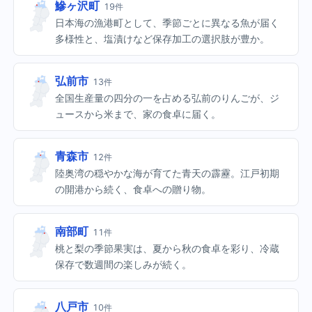
鰺ヶ沢町
19件
日本海の漁港町として、季節ごとに異なる魚が届く
多様性と、塩漬けなど保存加工の選択肢が豊か。
弘前市
13件
全国生産量の四分の一を占める弘前のりんごが、ジ
ュースから米まで、家の食卓に届く。
青森市
12件
陸奥湾の穏やかな海が育てた青天の霹靂。江戸初期
の開港から続く、食卓への贈り物。
南部町
11件
桃と梨の季節果実は、夏から秋の食卓を彩り、冷蔵
保存で数週間の楽しみが続く。
八戸市
10件