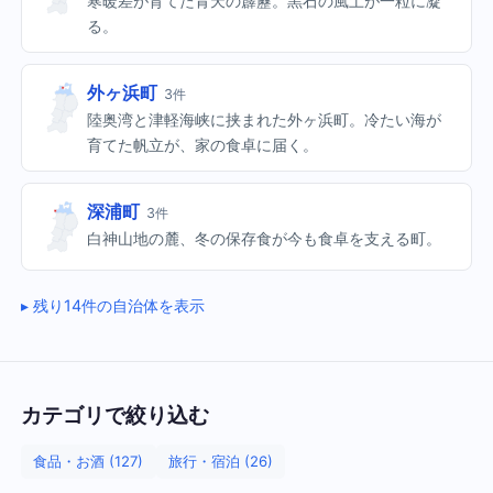
寒暖差が育てた青天の霹靂。黒石の風土が一粒に凝
る。
外ヶ浜町
3件
陸奥湾と津軽海峡に挟まれた外ヶ浜町。冷たい海が
育てた帆立が、家の食卓に届く。
深浦町
3件
白神山地の麓、冬の保存食が今も食卓を支える町。
残り14件の自治体を表示
カテゴリで絞り込む
食品・お酒 (127)
旅行・宿泊 (26)