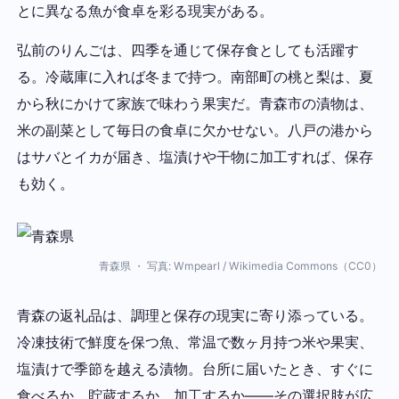
とに異なる魚が食卓を彩る現実がある。
弘前のりんごは、四季を通じて保存食としても活躍す
る。冷蔵庫に入れば冬まで持つ。南部町の桃と梨は、夏
から秋にかけて家族で味わう果実だ。青森市の漬物は、
米の副菜として毎日の食卓に欠かせない。八戸の港から
はサバとイカが届き、塩漬けや干物に加工すれば、保存
も効く。
青森県 ・ 写真: Wmpearl / Wikimedia Commons（CC0）
青森の返礼品は、調理と保存の現実に寄り添っている。
冷凍技術で鮮度を保つ魚、常温で数ヶ月持つ米や果実、
塩漬けで季節を越える漬物。台所に届いたとき、すぐに
食べるか、貯蔵するか、加工するか——その選択肢が広