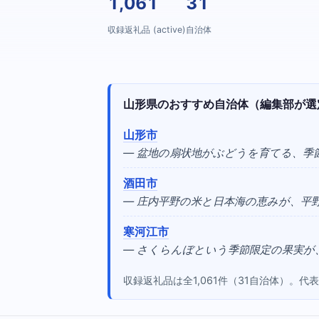
1,061
31
収録返礼品 (active)
自治体
山形県のおすすめ自治体（編集部が選
山形市
— 盆地の扇状地がぶどうを育てる、季
酒田市
— 庄内平野の米と日本海の恵みが、平
寒河江市
— さくらんぼという季節限定の果実が
収録返礼品は全1,061件（31自治体）。