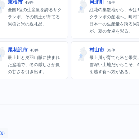
東根市
河北町
49件
48件
全国1位の生産量を誇るサク
紅花の集散地から、今は
ランボ。その風土が育てる
クランボの産地へ。町村
果樹と米の返礼品。
日本一の生産量を誇る果
が、夏の食卓を彩る。
尾花沢市
村山市
40件
39件
最上川と奥羽山脈に挟まれ
最上川が育てた米と果実
た盆地で、冬の厳しさが夏
雪深い土地だからこそ、
の甘さを引き出す。
を越す食べ方がある。
8)