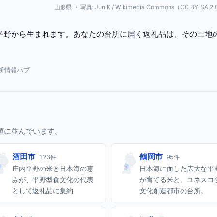
山形県 ・ 写真: Jun K / Wikimedia Commons（CC BY-SA 2
平野から生まれます。あなたの台所に届く返礼品は、その土地
横断情報ハブ
い順に並んでいます。
酒田市
鶴岡市
123件
95件
庄内平野の米と日本海の恵
日本海に面した広大な平
みが、平野型食文化の代表
が育てる米と、ユネスコ
として返礼品に集約
文化創造都市の台所。