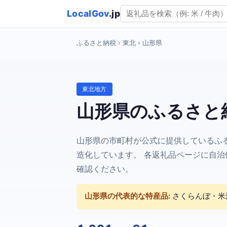
LocalGov
.jp
ふるさと納税
› 東北 › 山形県
東北地方
山形県のふるさと
山形県の市町村が公式に提供しているふ
造化しています。 各返礼品ページに自治体
確認ください。
山形県の代表的な特産品:
さくらんぼ・米