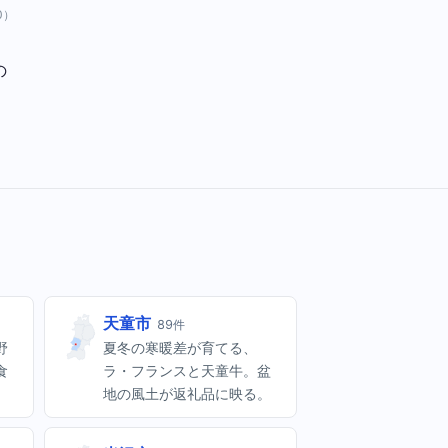
.0）
の
天童市
89件
野
夏冬の寒暖差が育てる、
食
ラ・フランスと天童牛。盆
地の風土が返礼品に映る。