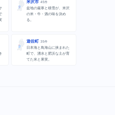
米沢市
45件
サ
盆地の厳寒と積雪が、米沢
で
の米・牛・酒の味を決め
実
る。
遊佐町
35件
。
日本海と鳥海山に挟まれた
冬
町で、湧水と肥沃な土が育
てた米と果実。