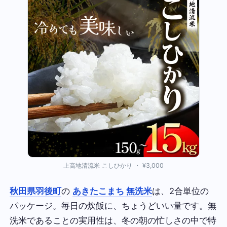
上高地清流米 こしひかり ・ ¥3,000
秋田県羽後町
の
あきたこまち 無洗米
は、2合単位の
パッケージ。毎日の炊飯に、ちょうどいい量です。無
洗米であることの実用性は、冬の朝の忙しさの中で特