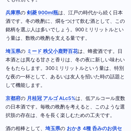
兵庫県
の
剣菱 900ml瓶
は、江戸の時代から続く日本
酒です。冬の晩酌に、燗をつけて飲む酒として、この
銘柄を選ぶ人は多いでしょう。900ミリリットルとい
う量は、数晩の晩酌を支える量です。
埼玉県
の
ミード 秩父小鹿野百花
は、蜂蜜酒です。日
本酒とは異なる甘さと香りは、冬の夜に新しい味わい
をもたらします。300ミリリットルという量は、特別
な夜の一杯として、あるいは友人を招いた時の話題と
して機能します。
京都府
の
月桂冠 アルゴ ALc5%
は、低アルコール度数
の日本酒です。毎晩の晩酌を考えると、このような選
択肢の存在は、冬を長く楽しむための工夫です。
酒の相棒として、
埼玉県
の
おかき 4種 呑みのお供セ