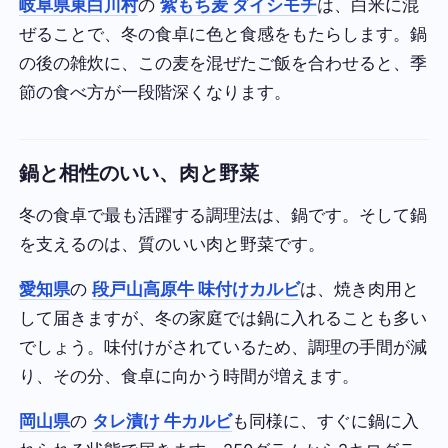
岐阜県東白川村
の
紫もち麦 ダイシモチ
は、白米に混
ぜることで、冬の食卓に色と食感をもたらします。鍋
の後の雑炊に、この麦を混ぜたご飯を合わせると、季
節の食べ方が一段階深くなります。
鍋と相性のいい、肉と野菜
冬の食卓で最も活躍する調理法は、鍋です。そして鍋
を支えるのは、質のいい肉と野菜です。
愛知県
の
段戸山高原牛 味付けカルビ
は、焼き肉用と
して届きますが、冬の家庭では鍋に入れることも多い
でしょう。味付けがされているため、調理の手間が減
り、その分、食卓に向かう時間が増えます。
岡山県
の
タレ漬け 牛カルビ
も同様に、すぐに鍋に入