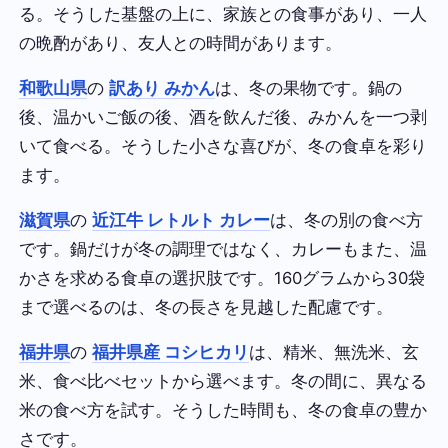
る。そうした基盤の上に、家族との食事があり、一人
の晩酌があり、友人との時間があります。
和歌山県
の
訳あり みかん
は、冬の果物です。鍋の
後、温かいご飯の後、酒を飲んだ後、みかんを一つ剥
いて食べる。そうした小さな喜びが、冬の食卓を彩り
ます。
滋賀県
の
近江牛 レトルト カレー
は、冬の別の食べ方
です。鍋だけが冬の調理ではなく、カレーもまた、温
かさを求める食卓の選択肢です。160グラムから30袋
まで選べるのは、冬の長さを見越した配慮です。
福井県
の
福井県産 コシヒカリ
は、精米、無洗米、玄
米、食べ比べセットから選べます。冬の間に、異なる
米の食べ方を試す。そうした時間も、冬の食卓の豊か
さです。