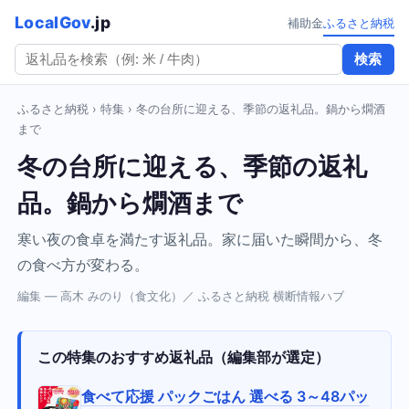
LocalGov
.jp
補助金
ふるさと納税
検索
ふるさと納税
›
特集
› 冬の台所に迎える、季節の返礼品。鍋から燗酒
まで
冬の台所に迎える、季節の返礼
品。鍋から燗酒まで
寒い夜の食卓を満たす返礼品。家に届いた瞬間から、冬
の食べ方が変わる。
編集 — 高木 みのり（食文化）／ ふるさと納税 横断情報ハブ
この特集のおすすめ返礼品（編集部が選定）
食べて応援 パックごはん 選べる 3～48パッ