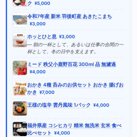
ク
¥5,000
令和7年産 新米 羽後町産 あきたこまち
¥3,000
ホッとひと息
¥3,000
— 朝の一杯として、あるいは仕事の合間の一
杯として、冬の日中を支えます。
ミード 秩父小鹿野百花 300ml 品 無濾過
¥4,000
おかき 4種 呑みのお供セット おかき 揚げお
かき
¥7,000
王様の塩辛 雲丹風味 1パック
¥4,000
福井県産 コシヒカリ 精米 無洗米 玄米 食べ
比べセット
¥4,000