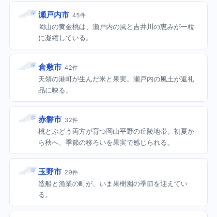
瀬戸内市
45件
岡山の黄金桃は、瀬戸内の風と吉井川の恵みが一粒
に凝縮している。
倉敷市
42件
天領の港町が生んだ米と果実。瀬戸内の風土が返礼
品に映る。
赤磐市
32件
桃とぶどう両方が育つ岡山平野の丘陵地帯。初夏か
ら秋へ、季節の移ろいを果実で感じられる。
玉野市
29件
造船と漁業の町が、いま果樹園の季節を迎えてい
る。