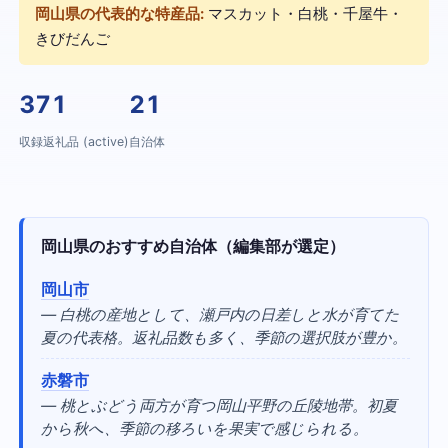
岡山県の代表的な特産品:
マスカット・白桃・千屋牛・
きびだんご
371
21
収録返礼品 (active)
自治体
岡山県のおすすめ自治体（編集部が選定）
岡山市
— 白桃の産地として、瀬戸内の日差しと水が育てた
夏の代表格。返礼品数も多く、季節の選択肢が豊か。
赤磐市
— 桃とぶどう両方が育つ岡山平野の丘陵地帯。初夏
から秋へ、季節の移ろいを果実で感じられる。