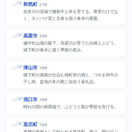
和気町
21件
吉井川の流域で備前牛と米を育てる。果実だけでな
く、タンパク質と主食も揃う食卓の基盤。
高梁市
20件
備中松山城の眼下、高梁川が育てた白桃とぶどう。
城下町の食卓に届く季節の恵み。
津山市
16件
城下町の酒蔵が仕込む雄町米の酒と、つやま和牛の
干し肉。盆地の冬の夜に似合う返礼品。
浅口市
16件
晴れの国の南西端で、ぶどうと梨が季節を告げる。
里庄町
15件
素麺の産地として知られる里庄町。実は、岡山のぶ