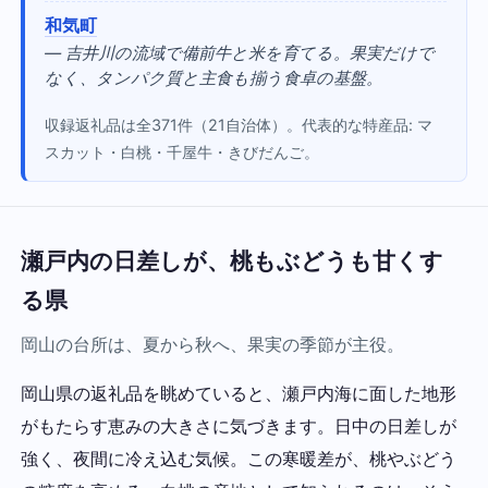
和気町
— 吉井川の流域で備前牛と米を育てる。果実だけで
なく、タンパク質と主食も揃う食卓の基盤。
収録返礼品は全371件（21自治体）。代表的な特産品: マ
スカット・白桃・千屋牛・きびだんご。
瀬戸内の日差しが、桃もぶどうも甘くす
る県
岡山の台所は、夏から秋へ、果実の季節が主役。
岡山県の返礼品を眺めていると、瀬戸内海に面した地形
がもたらす恵みの大きさに気づきます。日中の日差しが
強く、夜間に冷え込む気候。この寒暖差が、桃やぶどう