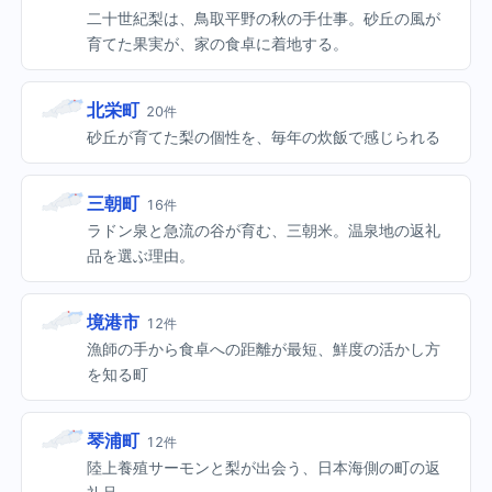
二十世紀梨は、鳥取平野の秋の手仕事。砂丘の風が
育てた果実が、家の食卓に着地する。
北栄町
20件
砂丘が育てた梨の個性を、毎年の炊飯で感じられる
三朝町
16件
ラドン泉と急流の谷が育む、三朝米。温泉地の返礼
品を選ぶ理由。
境港市
12件
漁師の手から食卓への距離が最短、鮮度の活かし方
を知る町
琴浦町
12件
陸上養殖サーモンと梨が出会う、日本海側の町の返