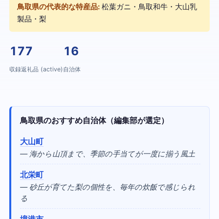
鳥取県の代表的な特産品:
松葉ガニ・鳥取和牛・大山乳
製品・梨
177
16
収録返礼品 (active)
自治体
鳥取県のおすすめ自治体（編集部が選定）
大山町
— 海から山頂まで、季節の手当てが一度に揃う風土
北栄町
— 砂丘が育てた梨の個性を、毎年の炊飯で感じられ
る
境港市