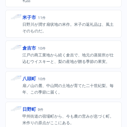
礼品
米子市
11件
日野川が潤す扇状地の米作。米子の返礼品は、風土
そのものだ。
倉吉市
10件
江戸の商工業地から続く倉吉で、地元の蒸留所が仕
込むウイスキーと、梨の産地が贈る季節の果実。
八頭町
10件
扇ノ山の麓、中山間の土地が育てた二十世紀梨。毎
年、この季節に届く。
日野町
9件
甲州街道の宿場町から、今も農の営みが息づく町。
米作りの原点がここにある。