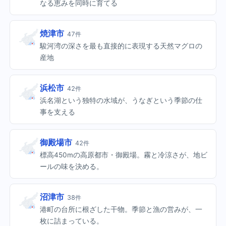
なる恵みを同時に育てる
焼津市
47件
駿河湾の深さを最も直接的に表現する天然マグロの
産地
浜松市
42件
浜名湖という独特の水域が、うなぎという季節の仕
事を支える
御殿場市
42件
標高450mの高原都市・御殿場。霧と冷涼さが、地ビ
ールの味を決める。
沼津市
38件
港町の台所に根ざした干物。季節と漁の営みが、一
枚に詰まっている。