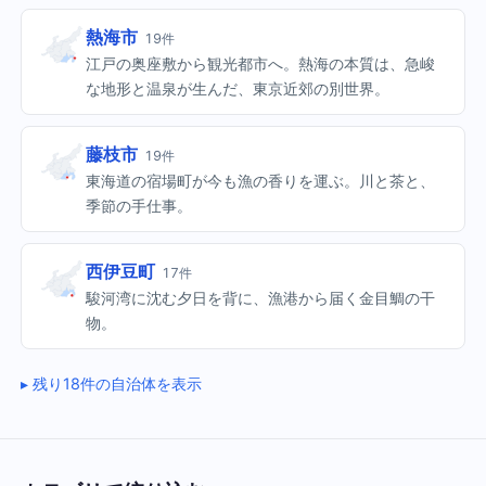
熱海市
19件
江戸の奥座敷から観光都市へ。熱海の本質は、急峻
な地形と温泉が生んだ、東京近郊の別世界。
藤枝市
19件
東海道の宿場町が今も漁の香りを運ぶ。川と茶と、
季節の手仕事。
西伊豆町
17件
駿河湾に沈む夕日を背に、漁港から届く金目鯛の干
物。
残り18件の自治体を表示