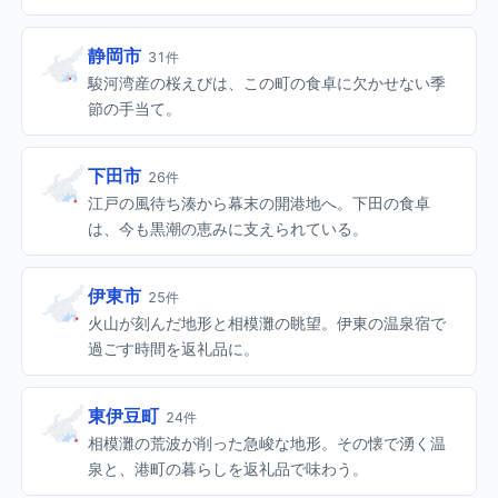
静岡市
31件
駿河湾産の桜えびは、この町の食卓に欠かせない季
節の手当て。
下田市
26件
江戸の風待ち湊から幕末の開港地へ。下田の食卓
は、今も黒潮の恵みに支えられている。
伊東市
25件
火山が刻んだ地形と相模灘の眺望。伊東の温泉宿で
過ごす時間を返礼品に。
東伊豆町
24件
相模灘の荒波が削った急峻な地形。その懐で湧く温
泉と、港町の暮らしを返礼品で味わう。