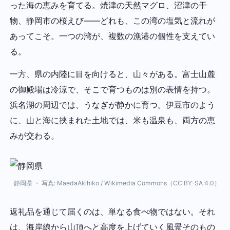
った海の恵みを育てる。焼津の天然マグロ、沼津の干
物、静岡市の桜えび——どれも、この湾の塩気と流れが
あってこそ。一つの湾が、複数の漁港の個性を支えてい
る。
一方、県の内陸に目を向けると、山々がある。富士山麓
の御殿場は冷涼で、そこで育つものは別の表情を持つ。
浜名湖の周辺では、うなぎが静かに育つ。伊豆市のよう
に、山と海に挟まれた土地では、米も温泉も、両方の恵
みが交わる。
静岡県 ・ 写真: MaedaAkihiko / Wikimedia Commons（CC BY-SA 4.0）
返礼品を通じて届くのは、単なる食べ物ではない。それ
は、海岸線から山頂へと高度を上げていく風景そのもの