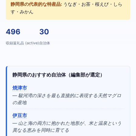
静岡県の代表的な特産品:
うなぎ・お茶・桜えび・しら
す・みかん
496
30
収録返礼品 (active)
自治体
静岡県のおすすめ自治体（編集部が選定）
焼津市
— 駿河湾の深さを最も直接的に表現する天然マグロ
の産地
伊豆市
— 山と海の両方に抱かれた地形が、米と温泉という
異なる恵みを同時に育てる