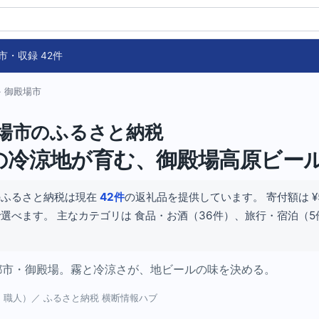
市・収録 42件
› 御殿場市
場市のふるさと納税
の冷涼地が育む、御殿場高原ビー
のふるさと納税は現在
42件
の返礼品を提供しています。 寄付額は ¥5,
の幅で選べます。 主なカテゴリは 食品・お酒（36件）、旅行・宿泊（
原都市・御殿場。霧と冷涼さが、地ビールの味を決める。
物・職人）／ ふるさと納税 横断情報ハブ