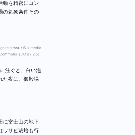
活動を精密にコン
場の気象条件その
t claims). / Wikimedia
Commons（CC BY 2.5）
スに注ぐと、白い泡
れた夜に。御殿場
田に富士山の地下
はワサビ栽培も行