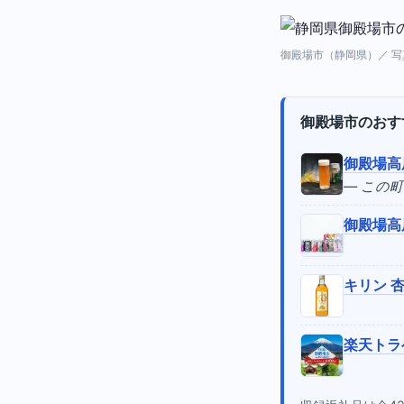
御殿場市（静岡県）／ 写真: 
御殿場市のおす
御殿場高
— この
御殿場高
キリン 
楽天トラ