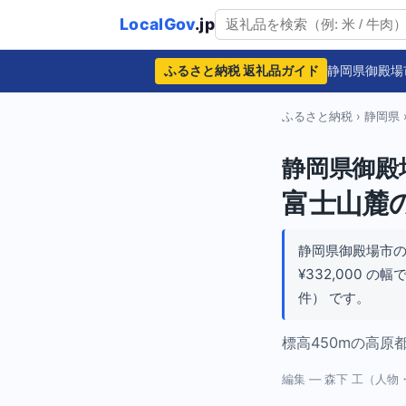
LocalGov
.jp
ふるさと納税 返礼品ガイド
静岡県御殿場
ふるさと納税
›
静岡県
静岡県御殿
富士山麓
静岡県御殿場市
¥332,000 
件） です。
標高450mの高
編集 — 森下 工（人