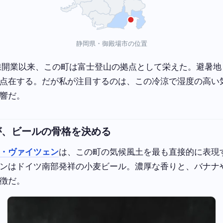
静岡県・御殿場市の位置
道線開業以来、この町は富士登山の拠点として栄えた。避暑
点在する。だが私が注目するのは、この冷涼で湿度の高い
響だ。
が、ビールの骨格を決める
・ヴァイツェン
は、この町の気候風土を最も直接的に表現
ンはドイツ南部発祥の小麦ビール。濃厚な香りと、バナナ
徴だ。