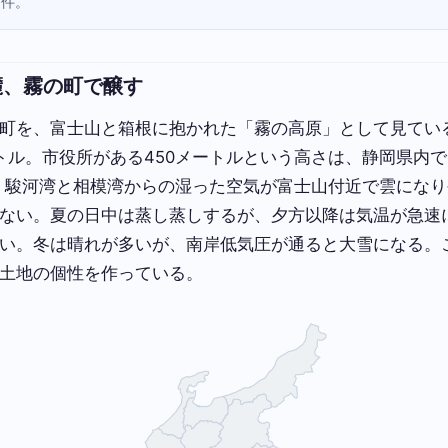
2件。
麓、霧の町で醸す
町を、富士山と箱根に抱かれた「霧の高原」として見てい
メートル。市役所がある450メートルという高さは、静岡県内
リ。駿河湾と相模湾からの湿った空気が富士山付近で雲にな
ない。夏の日中は蒸し蒸しするが、夕方以降は気温が急速
い。冬は晴れが多いが、南岸低気圧が通ると大雪になる。
土地の個性を作っている。