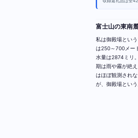
収録返礼品は全4
富士山の東南
私は御殿場という
は250～700
水量は2874ミ
期は雨や霧が絶え
はほぼ観測されな
が、御殿場という