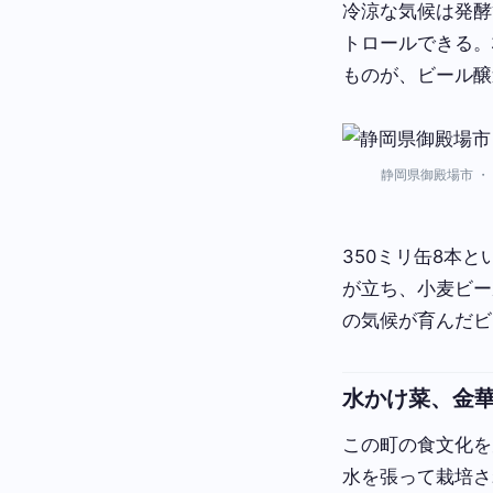
冷涼な気候は発酵
トロールできる。
ものが、ビール醸
静岡県御殿場市 ・ 写真: N
350ミリ缶8本
が立ち、小麦ビー
の気候が育んだビ
水かけ菜、金
この町の食文化を
水を張って栽培さ