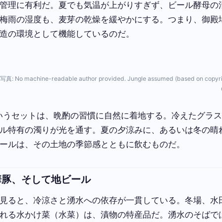
管理に有利だ。夏でも気温が上がりすぎず、ビール酵母の
梅雨の湿度も、麦芽の乾燥を緩やかにする。つまり、御殿
造の環境として機能しているのだ。
o machine-readable author provided. Jungle assumed (based on copyrigh
というセットは、晩酌の習慣に自然に着地する。冷えたグラ
ル特有の濁りが光を通す。夏の夕涼みに、あるいは冬の晴
ールは、その土地の季節感とともに飲むものだ。
華豚、そして地ビール
見ると、冷涼さと湧水への依存が一貫している。冬場、水
れる水かけ菜（水菜）は、漬物の特産品だ。湧水のそばで