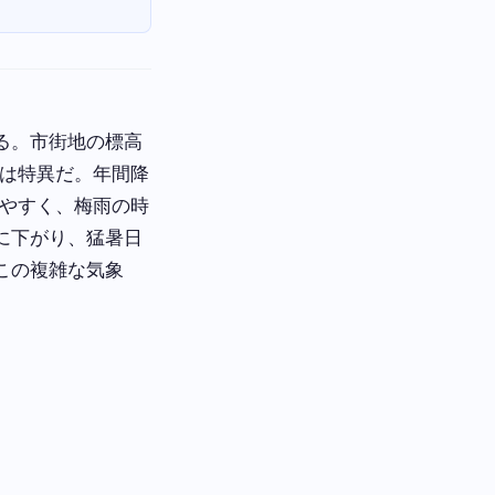
る。市街地の標高
では特異だ。年間降
りやすく、梅雨の時
に下がり、猛暑日
この複雑な気象