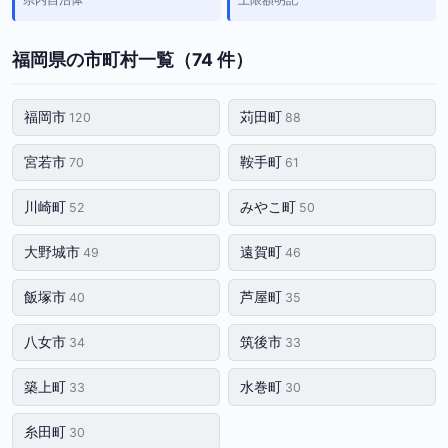
福岡県の市町村一覧（74 件）
福岡市
苅田町
120
88
宮若市
鞍手町
70
61
川崎町
みやこ町
52
50
大野城市
遠賀町
49
46
飯塚市
芦屋町
40
35
八女市
筑後市
34
33
築上町
水巻町
33
30
糸田町
30