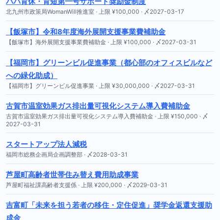
パパ育休・育短第一号サポート奨励金制度
北九州市政策局WomanWill推進室 · 上限 ¥100,000 · 〆2027-03-17
【飯塚市】令和8年度海外展開支援事業費補助金
【飯塚市】海外展開支援事業費補助金 · 上限 ¥100,000 · 〆2027-03-31
【福岡市】グリーンビル促進事業（都心部のオフィスビルなど
への緑化助成）
【福岡市】グリーンビル促進事業 · 上限 ¥30,000,000 · 〆2027-03-31
古賀市温室効果ガス排出量可視化システム導入費補助金
古賀市温室効果ガス排出量可視化システム導入費補助金 · 上限 ¥150,000 · 〆
2027-03-31
スタートアップ法人減税
福岡市総務企画局企画調整部 · 〆2028-03-31
芦屋町高齢者世帯住み替え費用助成事業
芦屋町福祉課高齢者支援係 · 上限 ¥200,000 · 〆2029-03-31
吉富町「未来を担う若者の移住・定住促進」奨学金返還支援助
成金