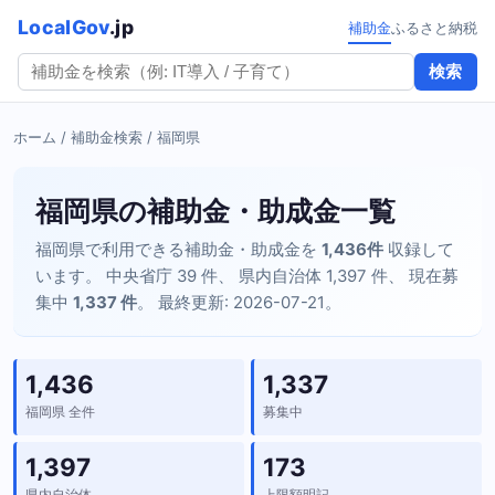
LocalGov
.jp
補助金
ふるさと納税
検索
ホーム
/
補助金検索
/ 福岡県
福岡県の補助金・助成金一覧
福岡県で利用できる補助金・助成金を
1,436件
収録して
います。 中央省庁 39 件、 県内自治体 1,397 件、 現在募
集中
1,337 件
。 最終更新: 2026-07-21。
1,436
1,337
福岡県 全件
募集中
1,397
173
県内自治体
上限額明記