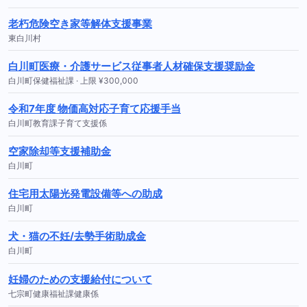
老朽危険空き家等解体支援事業
東白川村
白川町医療・介護サービス従事者人材確保支援奨励金
白川町保健福祉課 · 上限 ¥300,000
令和7年度 物価高対応子育て応援手当
白川町教育課子育て支援係
空家除却等支援補助金
白川町
住宅用太陽光発電設備等への助成
白川町
犬・猫の不妊/去勢手術助成金
白川町
妊婦のための支援給付について
七宗町健康福祉課健康係