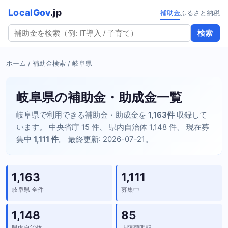
LocalGov
.jp
補助金
ふるさと納税
検索
ホーム
/
補助金検索
/ 岐阜県
岐阜県の補助金・助成金一覧
岐阜県で利用できる補助金・助成金を
1,163件
収録して
います。 中央省庁 15 件、 県内自治体 1,148 件、 現在募
集中
1,111 件
。 最終更新: 2026-07-21。
1,163
1,111
岐阜県 全件
募集中
1,148
85
県内自治体
上限額明記