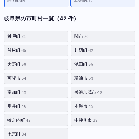
岐阜県の市町村一覧（42 件）
神戸町
関市
74
70
笠松町
川辺町
65
62
大野町
池田町
59
55
可児市
瑞浪市
54
53
富加町
美濃加茂市
49
46
垂井町
本巣市
46
45
輪之内町
中津川市
42
39
七宗町
34