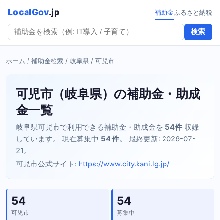
LocalGov
.jp
補助金
ふるさと納税
検索
ホーム
/
補助金検索
/
岐阜県
/ 可児市
可児市（岐阜県）の補助金・助成
金一覧
岐阜県可児市で利用できる補助金・助成金を
54件
収録
しています。 現在募集中
54 件
。 最終更新: 2026-07-
21。
可児市公式サイト:
https://www.city.kani.lg.jp/
54
54
可児市
募集中