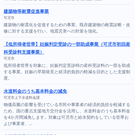
建築物等耐震促進事業
可児市
建築物の耐震化を促進するための事業。既存建築物の耐震診断・改
修に対する支援を行い、地震災害への対策を強化。
【低所得者世帯】妊娠判定受診の一部助成事業（可児市初回産
科受診料支援事業）
可児市
低所得者世帯を対象に、妊娠判定受診時の産科受診料の一部を助成
する事業。妊娠の早期発見と経済的負担の軽減を目的とした支援制
度。
水道料金のうち基本料金の減免
可児市上下水道料金課
物価高騰の影響を受けている市民や事業者の経済的負担を軽減する
ため、国の重点支援地方交付金を活用し、水道料金のうち基本料金
を4か月間減免します。対象は可児市と給水契約をしている世帯お
よび事業者、…