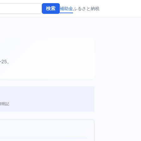
補助金
ふるさと納税
検索
-25。
額明記