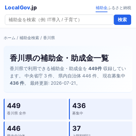
LocalGov
.jp
補助金
ふるさと納税
検索
ホーム
/
補助金検索
/ 香川県
香川県の補助金・助成金一覧
香川県で利用できる補助金・助成金を
449件
収録してい
ます。 中央省庁 3 件、 県内自治体 446 件、 現在募集中
436 件
。 最終更新: 2026-07-21。
449
436
香川県 全件
募集中
446
37
県内自治体
上限額明記