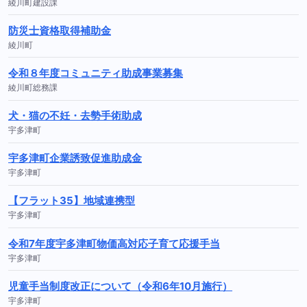
綾川町建設課
防災士資格取得補助金
綾川町
令和８年度コミュニティ助成事業募集
綾川町総務課
犬・猫の不妊・去勢手術助成
宇多津町
宇多津町企業誘致促進助成金
宇多津町
【フラット35】地域連携型
宇多津町
令和7年度宇多津町物価高対応子育て応援手当
宇多津町
児童手当制度改正について（令和6年10月施行）
宇多津町