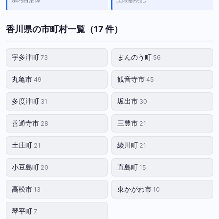
香川県の市町村一覧（17 件）
宇多津町
まんのう町
73
56
丸亀市
観音寺市
49
45
多度津町
坂出市
31
30
善通寺市
三豊市
28
21
土庄町
綾川町
21
21
小豆島町
直島町
20
15
高松市
東かがわ市
13
10
琴平町
7