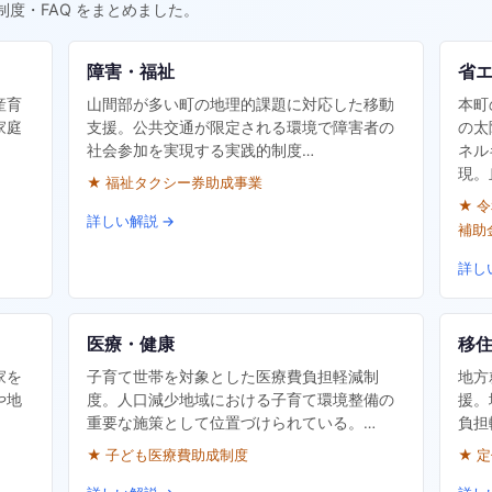
制度・FAQ をまとめました。
障害・福祉
省
産育
山間部が多い町の地理的課題に対応した移動
本町
家庭
支援。公共交通が限定される環境で障害者の
の太
社会参加を実現する実践的制度…
ネル
現。
★ 福祉タクシー券助成事業
★ 
詳しい解説 →
補助
詳し
医療・健康
移
家を
子育て世帯を対象とした医療費負担軽減制
地方
や地
度。人口減少地域における子育て環境整備の
援。
重要な施策として位置づけられている。…
負担
★ 子ども医療費助成制度
★ 