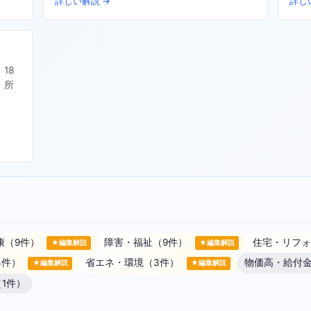
詳しい解説 →
詳し
18
、所
康（9件）
障害・福祉（9件）
住宅・リフォ
★編集解説
★編集解説
4件）
省エネ・環境（3件）
物価高・給付金
★編集解説
★編集解説
1件）