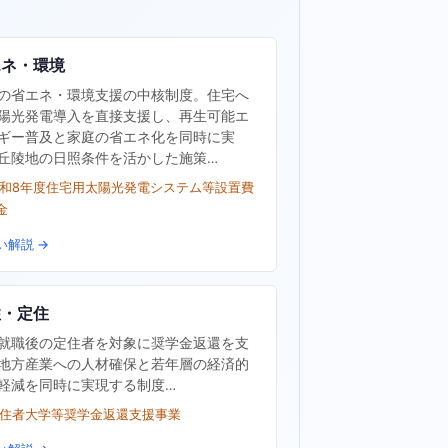
エネ・環境
の省エネ・環境支援の中核制度。住宅へ
陽光発電導入を直接支援し、再生可能エ
ギー普及と家庭の省エネ化を同時に実
丘陵地の日照条件を活かした施策…
令和8年度住宅用太陽光発電システム等設置費
金
い解説 →
住・定住
就職後の定住者を対象に奨学金返還を支
地方産業への人材確保と若年層の経済的
軽減を同時に実現する制度…
定住者大学等奨学金返還支援事業