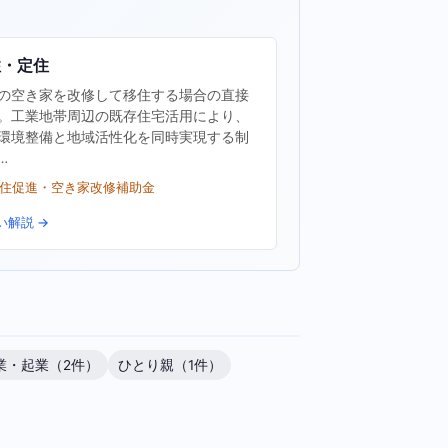
住・定住
の空き家を改修して移住する場合の直接
。工業地帯周辺の既存住宅活用により、
環境整備と地域活性化を同時実現する制
…
移住促進・空き家改修補助金
い解説 →
業・起業（2件）
ひとり親（1件）