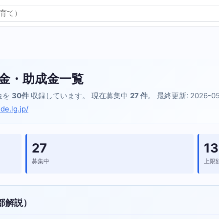
金・助成金一覧
金を
30件
収録しています。 現在募集中
27 件
。 最終更新: 2026-0
de.lg.jp/
27
13
募集中
上限
部解説）