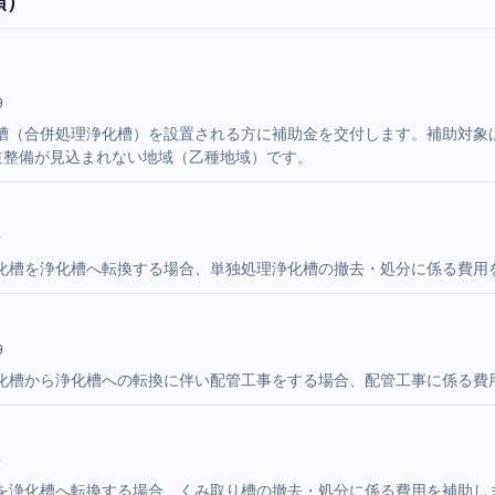
順）
9
槽（合併処理浄化槽）を設置される方に補助金を交付します。補助対象
道整備が見込まれない地域（乙種地域）です。
9
化槽を浄化槽へ転換する場合、単独処理浄化槽の撤去・処分に係る費用
9
化槽から浄化槽への転換に伴い配管工事をする場合、配管工事に係る費
9
を浄化槽へ転換する場合、くみ取り槽の撤去・処分に係る費用を補助し