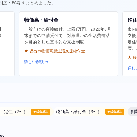
制度・FAQ をまとめました。
物価高・給付金
移
制
一般向けの直接給付。上限1万円、2026年7月
市内
事
末までの申請受付で、対象世帯の生活費補助
支援
を目的とした基本的な支援制度…
定住
度。
★ 坂出市物価高騰生活支援給付金
★ 
詳しい解説 →
詳し
・定住（7件）
物価高・給付金（3件）
創
★編集解説
★編集解説