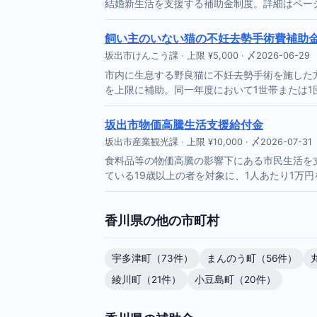
結婚新生活を支援する補助金制度。詳細はペー
飼い主のいない猫の不妊去勢手術費補助
坂出市けんこう課 · 上限 ¥5,000 · 〆2026-06-29
市内に生息する野良猫に不妊去勢手術を施した方
を上限に補助。同一年度において1世帯または1
坂出市物価高騰生活支援給付金
坂出市産業観光課 · 上限 ¥10,000 · 〆2026-07-31
食料品等の物価高騰の影響下にある市民生活を
ている19歳以上の者を対象に、1人あたり1万
香川県の他の市町村
宇多津町（73件）
まんのう町（56件）
綾川町（21件）
小豆島町（20件）