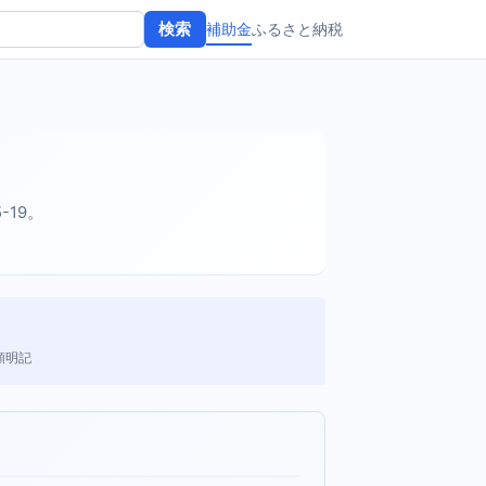
補助金
ふるさと納税
検索
5-19。
額明記