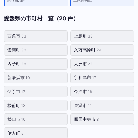
愛媛県の市町村一覧（20 件）
西条市
上島町
53
33
愛南町
久万高原町
30
29
内子町
大洲市
26
22
新居浜市
宇和島市
19
17
伊予市
今治市
17
16
松前町
東温市
13
11
松山市
四国中央市
10
8
伊方町
8