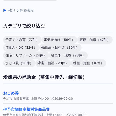
残り 5 件を表示
カテゴリで絞り込む
子育て・教育（77件）
事業者向け（56件）
医療・健康（47件）
IT導入・DX（32件）
物価高・給付金（25件）
住宅・リフォーム（24件）
省エネ・環境（23件）
ひとり親（20件）
障害・福祉（20件）
移住・定住（16件）
愛媛県の補助金（募集中優先・締切順）
おこめ券
今治市 市民参画課 · 上限 ¥4,400 · 〆2026-09-30
伊予市物価高騰対策商品券
伊予市企画振興部商工観光課 · 上限 ¥5,000 · 〆2026-09-30