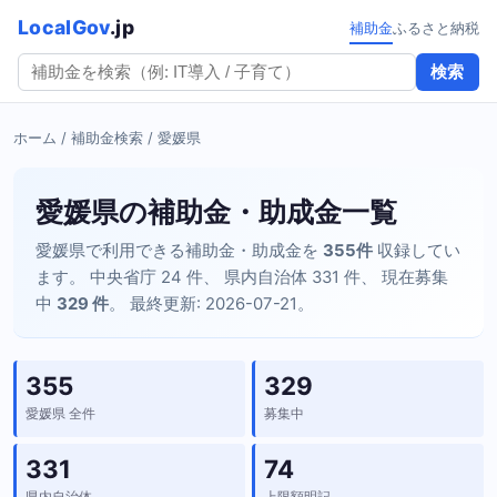
LocalGov
.jp
補助金
ふるさと納税
検索
ホーム
/
補助金検索
/ 愛媛県
愛媛県の補助金・助成金一覧
愛媛県で利用できる補助金・助成金を
355件
収録してい
ます。 中央省庁 24 件、 県内自治体 331 件、 現在募集
中
329 件
。 最終更新: 2026-07-21。
355
329
愛媛県 全件
募集中
331
74
県内自治体
上限額明記