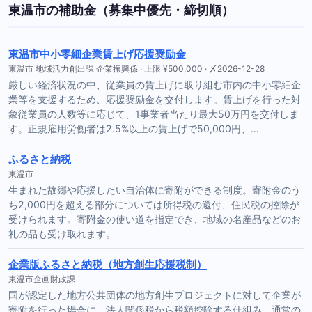
東温市の補助金（募集中優先・締切順）
東温市中小零細企業賃上げ応援奨励金
東温市 地域活力創出課 企業振興係 · 上限 ¥500,000 · 〆2026-12-28
厳しい経済状況の中、従業員の賃上げに取り組む市内の中小零細企
業等を支援するため、応援奨励金を交付します。賃上げを行った対
象従業員の人数等に応じて、1事業者当たり最大50万円を交付しま
す。正規雇用労働者は2.5%以上の賃上げで50,000円、…
ふるさと納税
東温市
生まれた故郷や応援したい自治体に寄附ができる制度。寄附金のう
ち2,000円を超える部分については所得税の還付、住民税の控除が
受けられます。寄附金の使い道を指定でき、地域の名産品などのお
礼の品も受け取れます。
企業版ふるさと納税（地方創生応援税制）
東温市企画財政課
国が認定した地方公共団体の地方創生プロジェクトに対して企業が
寄附を行った場合に、法人関係税から税額控除する仕組み。通常の