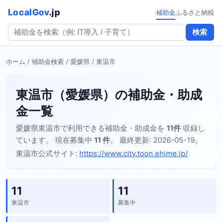
LocalGov
.jp
補助金
ふるさと納税
検索
ホーム
/
補助金検索
/
愛媛県
/ 東温市
東温市（愛媛県）の補助金・助成
金一覧
愛媛県東温市で利用できる補助金・助成金を
11件
収録し
ています。 現在募集中
11 件
。 最終更新: 2026-05-19。
東温市公式サイト:
https://www.city.toon.ehime.jp/
11
11
東温市
募集中