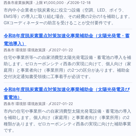
西条市産業振興課 · 上限 ¥1,000,000 · 〆2026-12-18
市内中小企業者が脱炭素化に役立つ設備（空調、LED、ボイラ、
EMS等）の導入に取り組む場合、その経費の2分の1を補助します。
GXコーディネーターの助言を受けることが交付要件です。
令和8年度脱炭素重点対策加速化事業補助金（太陽光発電・蓄
電池導入）
西条市 環境部 環境政策課 · 〆2027-01-22
住宅や事業所等への自家消費型太陽光発電設備・蓄電池の導入を補
助します。ゼロカーボンシティ西条の実現に向けて、個人向け（家
庭用）と事業者向け（事業所用）の2つの区分があります。補助金
交付決定通知書受領後に工事着手が必須です。
令和8年度脱炭素重点対策加速化事業補助金（太陽光発電及び
蓄電池）
西条市 環境部 環境政策課 · 〆2027-01-22
市内の住宅や事業所への自家消費型太陽光発電設備・蓄電池の導入
を補助します。個人向け（家庭用）と事業者向け（事業所用）の2
種類があります。ゼロカーボンシティ西条の実現に向けた補助事業
です。