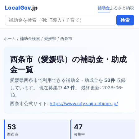
LocalGov
.jp
補助金
ふるさと納税
検索
ホーム
/
補助金検索
/
愛媛県
/ 西条市
西条市（愛媛県）の補助金・助成
金一覧
愛媛県西条市で利用できる補助金・助成金を
53件
収録
しています。 現在募集中
47 件
。 最終更新: 2026-06-
13。
西条市公式サイト:
https://www.city.saijo.ehime.jp/
53
47
西条市
募集中