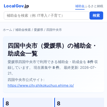
LocalGov
.jp
補助金
ふるさと納税
検索
ホーム
/
補助金検索
/
愛媛県
/ 四国中央市
四国中央市（愛媛県）の補助金・
助成金一覧
愛媛県四国中央市で利用できる補助金・助成金を
8件
収
録しています。 現在募集中
8 件
。 最終更新: 2026-07-
21。
四国中央市公式サイト:
https://www.city.shikokuchuo.ehime.jp/
8
8