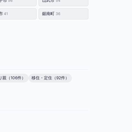
子市
山武市
56
54
市
鋸南町
41
36
り親（106件）
移住・定住（92件）