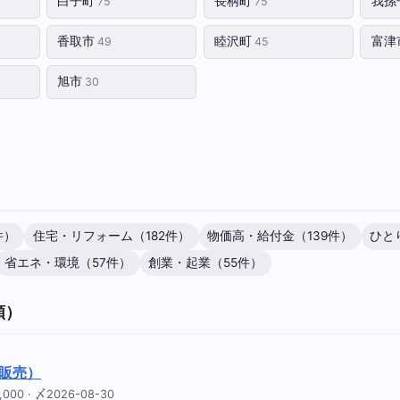
白子町
長柄町
我孫
75
75
香取市
睦沢町
富津
49
45
旭市
30
件）
住宅・リフォーム（182件）
物価高・給付金（139件）
ひと
省エネ・環境（57件）
創業・起業（55件）
順）
販売）
 · 〆2026-08-30