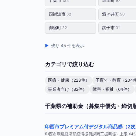
千葉市
東庄町
124
97
四街道市
酒々井町
52
50
御宿町
銚子市
32
31
残り 45 件を表示
カテゴリで絞り込む
医療・健康（223件）
子育て・教育（204
事業者向け（82件）
障害・福祉（64件）
千葉県の補助金（募集中優先・締切
印西市プレミアム付デジタル商品券（2次
印西市環境経済部経済振興課商工振興係 · 上限 ¥45,000