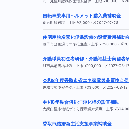
九十九里町総務課生活安全係 · 上限 ¥10,000 · 〆202
自転車乗車用ヘルメット購入費補助金
多古町総務課 · 上限 ¥2,000 · 〆2027-02-28
住宅用脱炭素化促進設備の設置費用補助
銚子市企画課再エネ推進室 · 上限 ¥250,000 · 〆202
介護職員初任者研修・介護福祉士実務者
旭市高齢者福祉課 · 上限 ¥100,000 · 〆2027-03-1
令和8年度香取市省エネ家電製品買換え促
香取市環境安全課 · 上限 ¥33,000 · 〆2027-03-12
令和8年度合併処理浄化槽の設置補助
大網白里市地域づくり課環境対策班 · 上限 ¥694,000 ·
香取市結婚新生活支援事業補助金