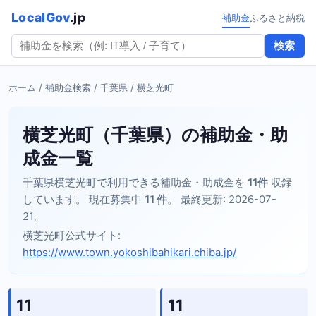
LocalGov
.jp
補助金
ふるさと納税
検索
ホーム
/
補助金検索
/
千葉県
/ 横芝光町
横芝光町（千葉県）の補助金・助
成金一覧
千葉県横芝光町で利用できる補助金・助成金を
11件
収録
しています。 現在募集中
11 件
。 最終更新: 2026-07-
21。
横芝光町公式サイト:
https://www.town.yokoshibahikari.chiba.jp/
11
11