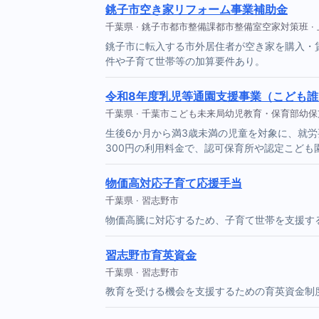
銚子市空き家リフォーム事業補助金
千葉県 · 銚子市都市整備課都市整備室空家対策班 · 上限 ¥3
銚子市に転入する市外居住者が空き家を購入・
件や子育て世帯等の加算要件あり。
令和8年度乳児等通園支援事業（こども
千葉県 · 千葉市こども未来局幼児教育・保育部幼
生後6か月から満3歳未満の児童を対象に、就労
300円の利用料金で、認可保育所や認定こども
物価高対応子育て応援手当
千葉県 · 習志野市
物価高騰に対応するため、子育て世帯を支援す
習志野市育英資金
千葉県 · 習志野市
教育を受ける機会を支援するための育英資金制