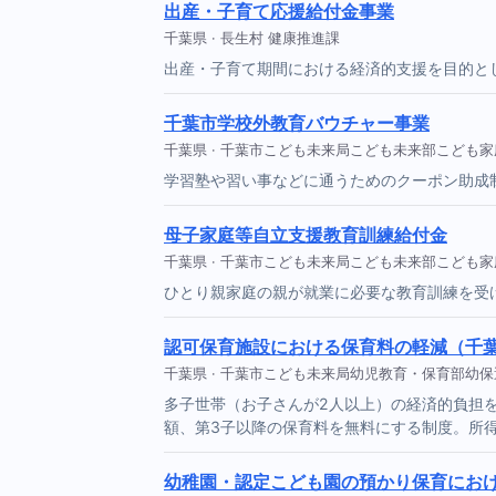
出産・子育て応援給付金事業
千葉県 · 長生村 健康推進課
出産・子育て期間における経済的支援を目的と
千葉市学校外教育バウチャー事業
千葉県 · 千葉市こども未来局こども未来部こども
学習塾や習い事などに通うためのクーポン助成
母子家庭等自立支援教育訓練給付金
千葉県 · 千葉市こども未来局こども未来部こども
ひとり親家庭の親が就業に必要な教育訓練を受
認可保育施設における保育料の軽減（千
千葉県 · 千葉市こども未来局幼児教育・保育部幼
多子世帯（お子さんが2人以上）の経済的負担
額、第3子以降の保育料を無料にする制度。所
幼稚園・認定こども園の預かり保育にお