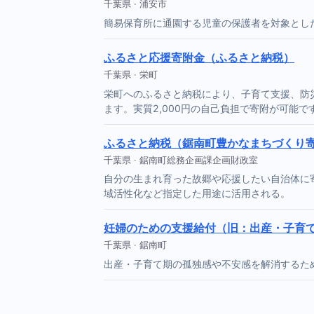
千葉県 · 浦安市
簡易保育所に通園する児童の保護者を対象とし
ふるさと応援寄附金（ふるさと納税）
千葉県 · 栄町
栄町へのふるさと納税により、子育て支援、防
ます。実質2,000円の自己負担で寄附が可能で
ふるさと納税（鋸南町豊かなまちづくり
千葉県 · 鋸南町総務企画課企画財政室
自分の生まれ育った故郷や応援したい自治体に寄
域活性化など指定した用途に活用される。
妊婦のための支援給付（旧：出産・子育
千葉県 · 鋸南町
出産・子育て期の孤独感や不安感を解消するた