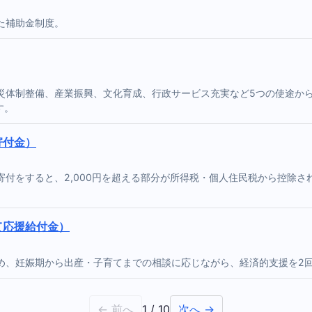
た補助金制度。
災体制整備、産業振興、文化育成、行政サービス充実など5つの使途か
す。
寄付金）
付をすると、2,000円を超える部分が所得税・個人住民税から控除
て応援給付金）
め、妊娠期から出産・子育てまでの相談に応じながら、経済的支援を2
← 前へ
1 / 10
次へ →