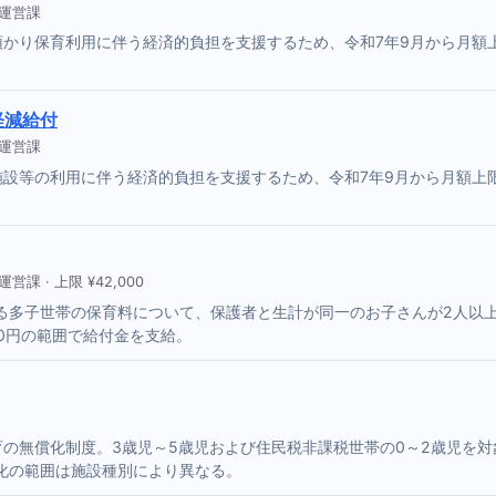
保運営課
預かり保育利用に伴う経済的負担を支援するため、令和7年9月から月額
軽減給付
保運営課
施設等の利用に伴う経済的負担を支援するため、令和7年9月から月額上
 · 上限 ¥42,000
多子世帯の保育料について、保護者と生計が同一のお子さんが2人以上い
,000円の範囲で給付金を支給。
育の無償化制度。3歳児～5歳児および住民税非課税世帯の0～2歳児を
化の範囲は施設種別により異なる。