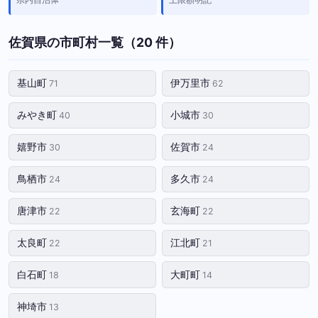
佐賀県の市町村一覧（20 件）
基山町
伊万里市
71
62
みやき町
小城市
40
30
嬉野市
佐賀市
30
24
鳥栖市
多久市
24
24
唐津市
玄海町
22
22
太良町
江北町
22
21
白石町
大町町
18
14
神埼市
13