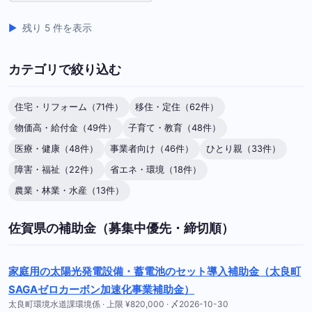
残り 5 件を表示
カテゴリで絞り込む
住宅・リフォーム（71件）
移住・定住（62件）
物価高・給付金（49件）
子育て・教育（48件）
医療・健康（48件）
事業者向け（46件）
ひとり親（33件）
障害・福祉（22件）
省エネ・環境（18件）
農業・林業・水産（13件）
佐賀県の補助金（募集中優先・締切順）
家庭用の太陽光発電設備・蓄電池のセット導入補助金（太良町
SAGAゼロカーボン加速化事業補助金）
太良町環境水道課環境係 · 上限 ¥820,000 · 〆2026-10-30