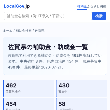
LocalGov
.jp
補助金
ふるさと納税
検索
ホーム
/
補助金検索
/ 佐賀県
佐賀県の補助金・助成金一覧
佐賀県で利用できる補助金・助成金を
462件
収録してい
ます。 中央省庁 8 件、 県内自治体 454 件、 現在募集中
430 件
。 最終更新: 2026-07-21。
462
430
佐賀県 全件
募集中
454
58
県内自治体
上限額明記