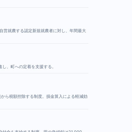
・自営就農する認定新規就農者に対し、年間最大
進し、町への定着を支援する。
税から税額控除する制度。損金算入による軽減効
金を支給する制度。田の急傾斜は21,000