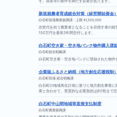
す。就業等の要件を満たす必要があります。
新規就農者育成総合対策（経営開始資金
白石町役場農業振興課 · 上限 ¥1,500,000
次世代を担う農業者となることを目指す者の経
150万円を最長3年間交付します。
白石町空き家・空き地バンク物件購入奨
白石町総合戦略課
白石町空き家・空き地バンクに登録された物件
企業版ふるさと納税（地方創生応援税制
白石町役場 総合戦略課
白石町の地域再生計画に基づく地方創生事業に
果と合わせて、実質的な企業負担は約1割まで
白石町中山間地域等直接支払制度
白石町農業振興課
農業生産条件の不利な中山間地域等において、集