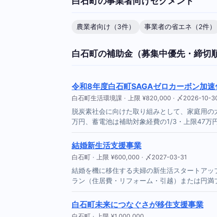
白石町の事業者向けセグメント
農業者向け（3件）
事業者の省エネ（2件）
白石町の補助金（募集中優先・締切
令和8年度白石町SAGAゼロカーボン加
白石町生活環境課 · 上限 ¥820,000 · 〆2026-10-3
脱炭素社会に向けた取り組みとして、家庭用の太
万円、蓄電池は補助対象経費の1/3・上限47万
結婚新生活支援事業
白石町 · 上限 ¥600,000 · 〆2027-03-31
結婚を機に移住する夫婦の新生活スタートアップ
ラン（住居費・リフォーム・引越）または円満
白石町未来につなぐさが移住支援事業
白石町 · 上限 ¥1,000,000