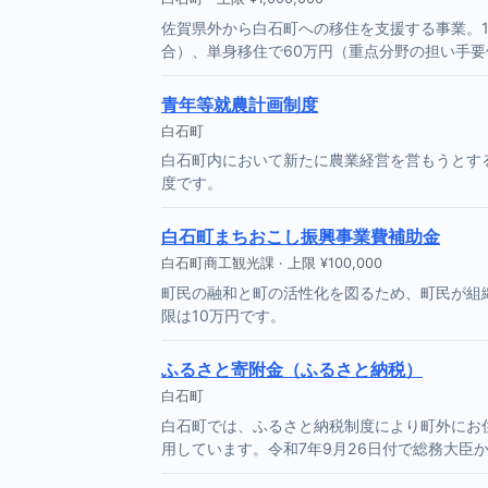
佐賀県外から白石町への移住を支援する事業。1
合）、単身移住で60万円（重点分野の担い手
青年等就農計画制度
白石町
白石町内において新たに農業経営を営もうとす
度です。
白石町まちおこし振興事業費補助金
白石町商工観光課 · 上限 ¥100,000
町民の融和と町の活性化を図るため、町民が組
限は10万円です。
ふるさと寄附金（ふるさと納税）
白石町
白石町では、ふるさと納税制度により町外にお
用しています。令和7年9月26日付で総務大臣