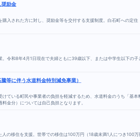
入奨励金
を購入された方に対し、奨励金等を交付する支援制度。白石町への定住
。令和8年4月1日現在で夫婦ともに39歳以下、または中学生以下の子
。
高騰等に伴う水道料金特別減免事業）
受けている町民や事業者の負担を軽減するため、水道料金のうち「基本料
過料金分）については自己負担となります。
人の移住を支援。世帯での移住は100万円（18歳未満1人につき100