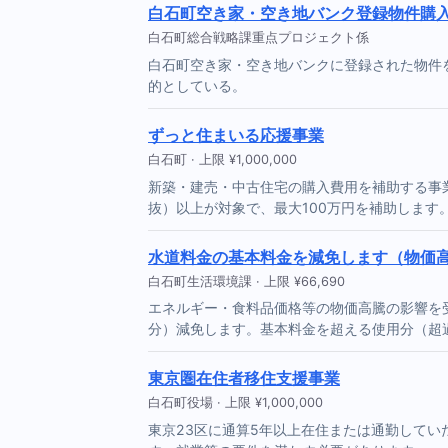
白石町空き家・空き地バンク登録物件購
白石町総合戦略課重点プロジェクト係
白石町空き家・空き地バンクに登録された物件
的としている。
ずっと住まいる応援事業
白石町 · 上限 ¥1,000,000
新築・建売・中古住宅の購入費用を補助する事業
抜）以上が対象で、最大100万円を補助します
水道料金の基本料金を減免します（物価
白石町生活環境課 · 上限 ¥66,690
エネルギー・食料品価格等の物価高騰の影響を
分）減免します。基本料金を超える使用分（超
東京圏在住者移住支援事業
白石町役場 · 上限 ¥1,000,000
東京23区に通算5年以上在住または通勤していた