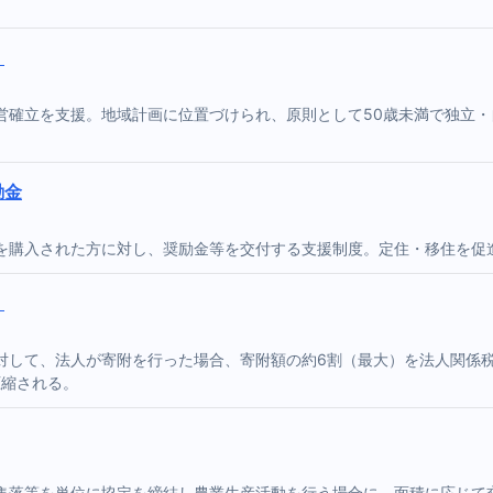
）
営確立を支援。地域計画に位置づけられ、原則として50歳未満で独立
励金
を購入された方に対し、奨励金等を交付する支援制度。定住・移住を促
）
対して、法人が寄附を行った場合、寄附額の約6割（最大）を法人関係
圧縮される。
落等を単位に協定を締結し農業生産活動を行う場合に、面積に応じて交付