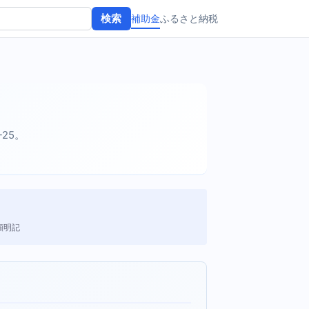
補助金
ふるさと納税
検索
-25。
額明記