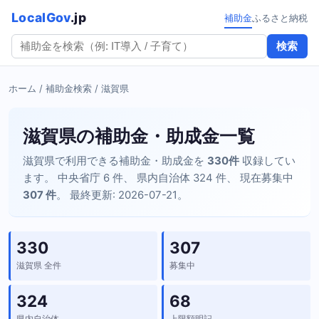
LocalGov
.jp
補助金
ふるさと納税
検索
ホーム
/
補助金検索
/ 滋賀県
滋賀県の補助金・助成金一覧
滋賀県で利用できる補助金・助成金を
330件
収録してい
ます。 中央省庁 6 件、 県内自治体 324 件、 現在募集中
307 件
。 最終更新: 2026-07-21。
330
307
滋賀県 全件
募集中
324
68
県内自治体
上限額明記