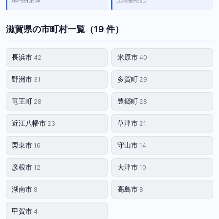
滋賀県の市町村一覧（19 件）
長浜市
米原市
42
40
野洲市
多賀町
31
29
竜王町
豊郷町
28
28
近江八幡市
草津市
23
21
栗東市
守山市
16
14
彦根市
大津市
12
10
湖南市
高島市
8
8
甲賀市
4