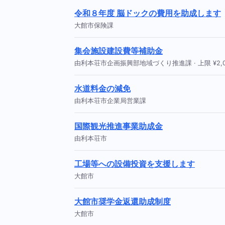
令和８年度 脳ドックの費用を助成します
大館市保険課
集会施設建設費等補助金
由利本荘市企画振興部地域づくり推進課 · 上限 ¥2,00
水道料金の減免
由利本荘市企業局営業課
国際観光推進事業助成金
由利本荘市
工場等への設備投資を支援します
大館市
大館市奨学金返還助成制度
大館市