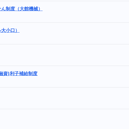
せん制度（大館機械）
ル大小口）
融資)利子補給制度