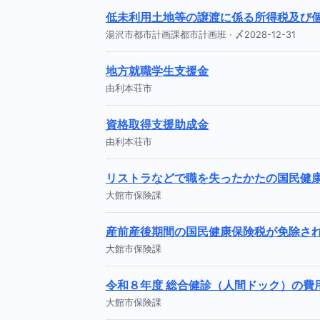
低未利用土地等の譲渡に係る所得税及び
湯沢市都市計画課都市計画班 · 〆2028-12-31
地方就職学生支援金
由利本荘市
資格取得支援助成金
由利本荘市
リストラなどで職を失ったかたの国民健
大館市保険課
産前産後期間の国民健康保険税が免除さ
大館市保険課
令和８年度 総合健診（人間ドック）の費
大館市保険課