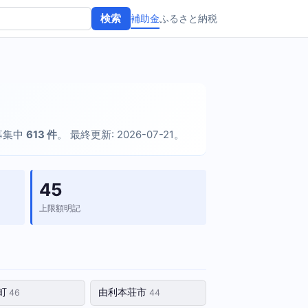
補助金
ふるさと納税
検索
在募集中
613 件
。 最終更新: 2026-07-21。
45
上限額明記
町
由利本荘市
46
44