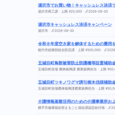
湯沢市でお買い物！キャッシュレス決済で
湯沢市商工課 · 上限 ¥20,000 · 〆2026-09-30
湯沢市キャッシュレス決済キャンペーン
湯沢市 · 〆2026-09-30
令和８年度空き家を解体するための費用
能代市総務部総合防災課 · 上限 ¥500,000 · 〆2026-
五城目町鳥獣被害防止防護柵等設置補助
五城目町役場 農林振興課 農業振興担当 · 上限 ¥50,000
五城目町ツキノワグマ誘引樹木伐採補助
五城目町役場農林振興課農業振興担当 · 上限 ¥50,000 
介護情報基盤活用のための介護事業所お
横手市健康福祉部まるごと福祉課認定給付係 · 〆2027