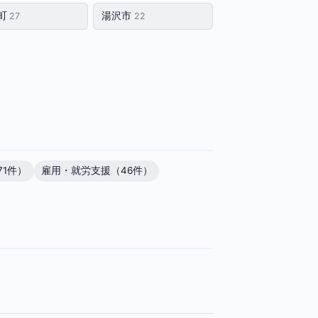
町
湯沢市
27
22
71件）
雇用・就労支援（46件）