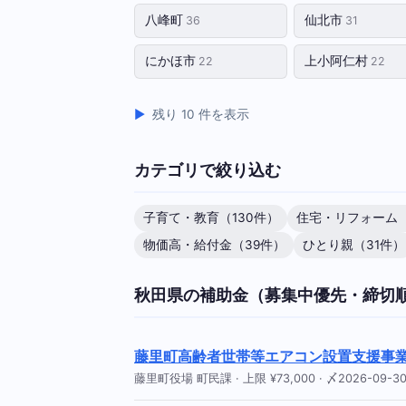
八峰町
仙北市
36
31
にかほ市
上小阿仁村
22
22
残り 10 件を表示
カテゴリで絞り込む
子育て・教育（130件）
住宅・リフォーム（
物価高・給付金（39件）
ひとり親（31件）
秋田県の補助金（募集中優先・締切
藤里町高齢者世帯等エアコン設置支援事
藤里町役場 町民課 · 上限 ¥73,000 · 〆2026-09-3