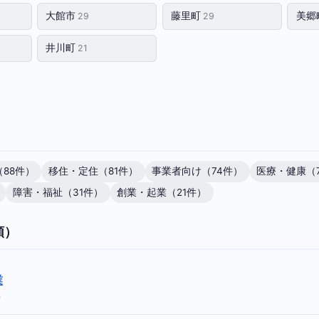
大館市
藤里町
美郷
29
29
井川町
21
88件）
移住・定住（81件）
事業者向け（74件）
医療・健康（
障害・福祉（31件）
創業・起業（21件）
順）
業
0