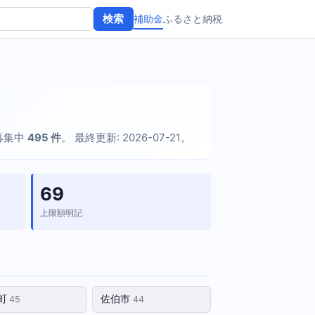
補助金
ふるさと納税
検索
在募集中
495 件
。 最終更新: 2026-07-21。
69
上限額明記
町
佐伯市
45
44