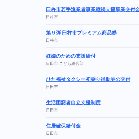
臼杵市若手漁業者事業継続支援事業交付
臼杵市
第９弾 臼杵市プレミアム商品券
臼杵市
妊婦のための支援給付
日田市 こども総合部
ひた福祉タクシー初乗り補助券の交付
日田市
生活困窮者自立支援制度
日田市
住居確保給付金
日田市