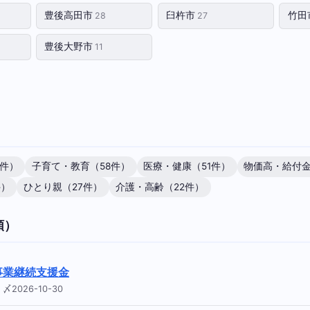
豊後高田市
臼杵市
竹田
28
27
豊後大野市
11
6件）
子育て・教育（58件）
医療・健康（51件）
物価高・給付金
件）
ひとり親（27件）
介護・高齢（22件）
順）
事業継続支援金
〆2026-10-30