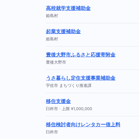
高校就学支援補助金
姫島村
起業支援補助金
姫島村
豊後大野市ふるさと応援寄附金
豊後大野市
うさ暮らし定住支援事業補助金
宇佐市 まちづくり推進課
移住支援金
臼杵市 · 上限 ¥1,000,000
移住検討者向けレンタカー借上料
臼杵市