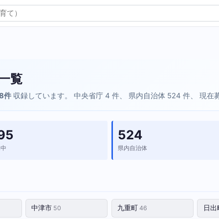
一覧
28件
収録しています。 中央省庁 4 件、 県内自治体 524 件、 現
95
524
集中
県内自治体
中津市
九重町
日出
50
46