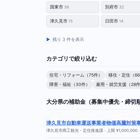
国東市
別府市
36
32
津久見市
日田市
15
14
残り 3 件を表示
カテゴリで絞り込む
住宅・リフォーム（75件）
移住・定住（6
障害・福祉（30件）
雇用・就労支援（28
大分県の補助金（募集中優先・締切
津久見市自動車運送事業者物価高騰対策
津久見市商工観光・定住推進課 · 上限 ¥1,000,000 · 