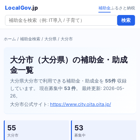
LocalGov
.jp
補助金
ふるさと納税
検索
ホーム
/
補助金検索
/
大分県
/ 大分市
大分市（大分県）の補助金・助成
金一覧
大分県大分市で利用できる補助金・助成金を
55件
収録
しています。 現在募集中
53 件
。 最終更新: 2026-05-
26。
大分市公式サイト:
https://www.city.oita.oita.jp/
55
53
大分市
募集中