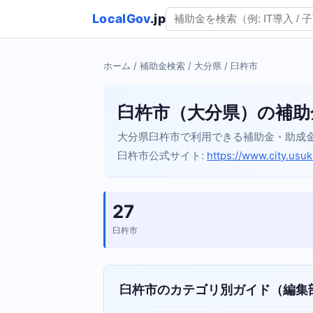
LocalGov
.jp
ホーム
/
補助金検索
/
大分県
/ 臼杵市
臼杵市（大分県）の補助
大分県臼杵市で利用できる補助金・助成
臼杵市公式サイト:
https://www.city.usuki
27
臼杵市
臼杵市のカテゴリ別ガイド（編集