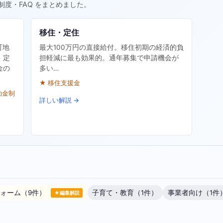
制度・FAQ をまとめました。
移住・定住
町地
最大100万円の直接給付。移住初期の経済的負
・定
担軽減に最も効果的。通年募集で申請機会が
金の
多い…
★ 移住支援金
助金制
詳しい解説 →
ォーム（9件）
子育て・教育（1件）
事業者向け（1件
★編集解説