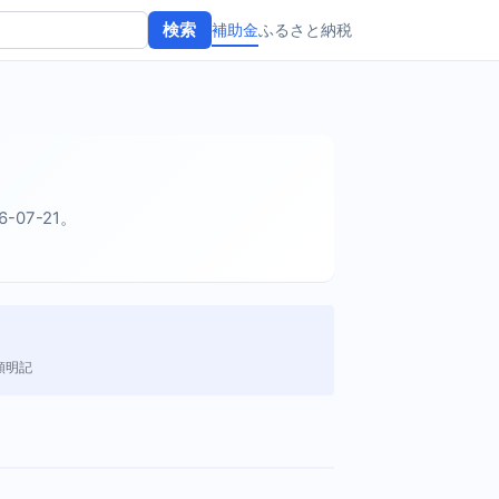
補助金
ふるさと納税
検索
6-07-21。
額明記