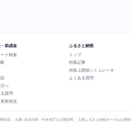
金・助成金
ふるさと納税
ワード検索
トップ
診断
特集記事
控除上限額シミュレータ
間近
よくある質問
の方へ
ある質問
タ更新状況
・構造化。 出典: 各自治体・中央省庁の公開資料、 主要ふるさと納税ポータル公開情報、 Wik