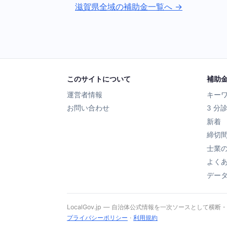
滋賀県全域の補助金一覧へ →
このサイトについて
補助
運営者情報
キー
お問い合わせ
3 分
新着
締切
士業
よく
デー
LocalGov.jp — 自治体公式情報を一次ソースとして横断
プライバシーポリシー
·
利用規約