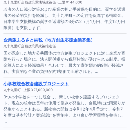
九十九里町企画政策課地域政策係 · 上限 ¥144,000
若者の人口減少対策および産業の担い手確保を目的に、奨学金返還
者の経済的負担を軽減し、九十九里町への定住を促進する補助金。
日本学生支援機構の奨学金返還額の3分の2（月1万円、年度12万円
限度）を支援します。
企業版ふるさと納税（地方創生応援企業募集）
九十九里町企画政策課政策推進係
国が認定した地方公共団体の地方創生プロジェクトに対し企業が寄
附を行った場合に、法人関係税から税額控除が受けられる制度。損
金算入による軽減効果と合わせて、最大で寄附額の約9割が軽減さ
れ、実質的な企業の負担が約1割まで圧縮される。…
小学校統合校舎建設プロジェクト
九十九里町 · 上限 ¥27,000,000
3つの小学校を一つに統合し、新しい校舎を建設するプロジェク
ト。現在の校舎は長年の使用で傷みが発生し、台風時には雨漏りが
発生することもある。新校舎の開校は令和12年4月予定で、令和7
年度は基本設計と実施設計を実施中。より良い学習環境を整備し、
…