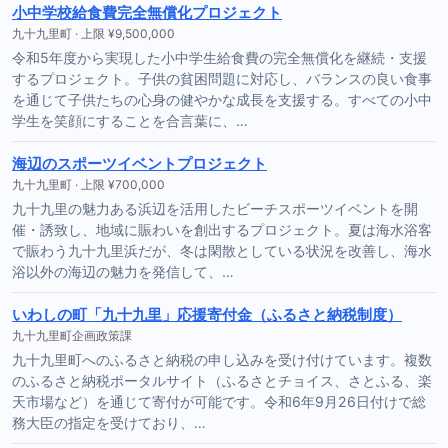
小中学校給食費完全無償化プロジェクト
九十九里町 · 上限 ¥9,500,000
令和5年度から実現した小中学生給食費の完全無償化を継続・支援
するプロジェクト。子供の貧困問題に対応し、バランスの良い食事
を通じて子供たちの心身の健やかな成長を支援する。すべての小中
学生を笑顔にすることを合言葉に、…
海辺のスポーツイベントプロジェクト
九十九里町 · 上限 ¥700,000
九十九里の魅力ある浜辺を活用したビーチスポーツイベントを開
催・誘致し、地域に賑わいを創出するプロジェクト。夏は海水浴客
で賑わう九十九里浜だが、冬は閑散としている状況を改善し、海水
浴以外の海辺の魅力を発信して、…
いわしの町「九十九里」応援寄付金（ふるさと納税制度）
九十九里町企画政策課
九十九里町へのふるさと納税の申し込みを受け付けています。複数
のふるさと納税ポータルサイト（ふるさとチョイス、さとふる、楽
天市場など）を通じて寄付が可能です。令和6年9月26日付けで総
務大臣の指定を受けており、…