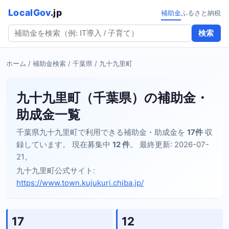
LocalGov
.jp
補助金
ふるさと納税
検索
ホーム
/
補助金検索
/
千葉県
/ 九十九里町
九十九里町（千葉県）の補助金・
助成金一覧
千葉県九十九里町で利用できる補助金・助成金を
17件
収
録しています。 現在募集中
12 件
。 最終更新: 2026-07-
21。
九十九里町公式サイト:
https://www.town.kujukuri.chiba.jp/
17
12