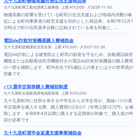
九十九里町物価高騰対策生活支援商品券
九十九里町商工観光課商工振興係 · 上限 ¥10,000 · 〆2026-11-30
物価高騰の影響を受けている町民の生活支援および地域内消費の喚
起による町内事業者の経営支援を目的とした商品券。令和7年12月1
日時点で町の住民基本台帳に記録されている者を対象に、…
電話de詐欺対策機器購入費補助金
九十九里町総務課生活安全係 · 上限 ¥10,000 · 〆2027-02-26
電話de詐欺による被害防止と町民の財産を守るため、自動通話録音
機能または自動着信拒否機能付きの電話de詐欺対策機器の購入費用
の一部を補助します。町内在住で65歳以上の者またはその世帯員が
対象です。
バス通学定期券購入費補助制度
九十九里町企画政策課地域政策係 · 上限 ¥120,000
九十九里町内に住所を有する中学生から大学生等が、路線バスの通
学定期券を購入する際、購入費用の2分の1（年間上限12万円）を補
助します。令和8年4月以降に購入する定期券が対象で、購入前の申
請が必要です。
九十九里町奨学金返還支援事業補助金