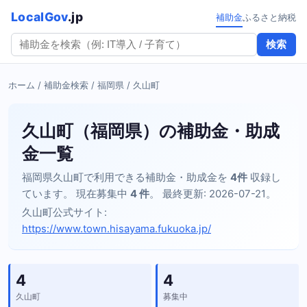
LocalGov
.jp
補助金
ふるさと納税
検索
ホーム
/
補助金検索
/
福岡県
/ 久山町
久山町（福岡県）の補助金・助成
金一覧
福岡県久山町で利用できる補助金・助成金を
4件
収録し
ています。 現在募集中
4 件
。 最終更新: 2026-07-21。
久山町公式サイト:
https://www.town.hisayama.fukuoka.jp/
4
4
久山町
募集中