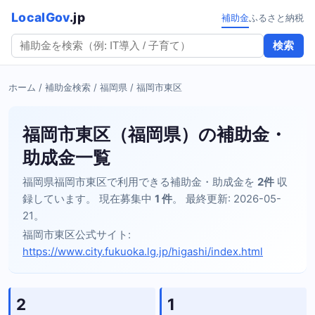
LocalGov
.jp
補助金
ふるさと納税
検索
ホーム
/
補助金検索
/
福岡県
/ 福岡市東区
福岡市東区（福岡県）の補助金・
助成金一覧
福岡県福岡市東区で利用できる補助金・助成金を
2件
収
録しています。 現在募集中
1 件
。 最終更新: 2026-05-
21。
福岡市東区公式サイト:
https://www.city.fukuoka.lg.jp/higashi/index.html
2
1