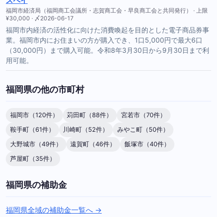
スペイ
福岡市経済局（福岡商工会議所・志賀商工会・早良商工会と共同発行） · 上限
¥30,000 · 〆2026-06-17
福岡市内経済の活性化に向けた消費喚起を目的とした電子商品券事
業。福岡市内にお住まいの方が購入でき、1口5,000円で最大6口
（30,000円）まで購入可能。令和8年3月30日から9月30日まで利
用可能。
福岡県の他の市町村
福岡市（120件）
苅田町（88件）
宮若市（70件）
鞍手町（61件）
川崎町（52件）
みやこ町（50件）
大野城市（49件）
遠賀町（46件）
飯塚市（40件）
芦屋町（35件）
福岡県の補助金
福岡県全域の補助金一覧へ →