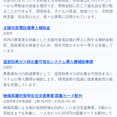
古賀市のまちづくりを応援する寄附制度。寄附者は6つのカテゴリ
ーから寄附金の使途を選択でき、寄附金額に応じて返礼品を受け取
ることができます。環境保全、子どもの育成、地域づくり、市民団
体支援、安全安心など、様々な事業に活用されています。
太陽光発電設備導入補助金
古賀市
市内の事業者を対象とした太陽光発電設備の導入に関する補助金制
度。脱炭素化を推進するため、再生可能エネルギー導入を支援して
います。
温室効果ガス排出量可視化システム導入費補助事業
古賀市
事業者向けの助成事業として、温室効果ガス排出量を可視化するシ
ステムの導入費用を補助します。環境負荷の低減と脱炭素経営の推
進を支援しています。
物価高騰対策等生活支援事業 図書カード配付
古賀市青少年育成課 · 上限 ¥5,000 · 〆2026-05-29
物価高騰による家計負担軽減を目的とした生活支援事業。0歳から
高校生までを対象に、一人当たり5,000円の図書カードを配付して