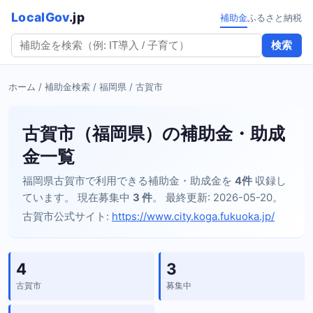
LocalGov
.jp
補助金
ふるさと納税
検索
ホーム
/
補助金検索
/
福岡県
/ 古賀市
古賀市（福岡県）の補助金・助成
金一覧
福岡県古賀市で利用できる補助金・助成金を
4件
収録し
ています。 現在募集中
3 件
。 最終更新: 2026-05-20。
古賀市公式サイト:
https://www.city.koga.fukuoka.jp/
4
3
古賀市
募集中