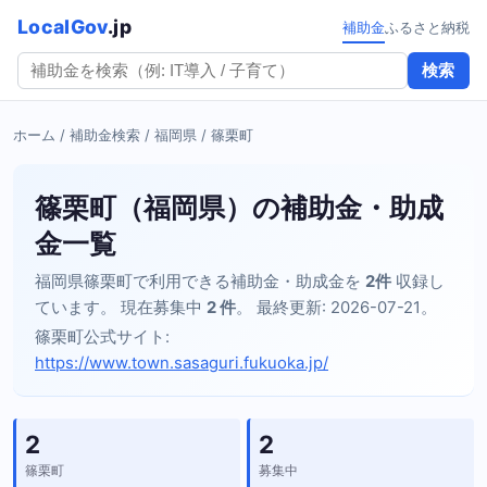
LocalGov
.jp
補助金
ふるさと納税
検索
ホーム
/
補助金検索
/
福岡県
/ 篠栗町
篠栗町（福岡県）の補助金・助成
金一覧
福岡県篠栗町で利用できる補助金・助成金を
2件
収録し
ています。 現在募集中
2 件
。 最終更新: 2026-07-21。
篠栗町公式サイト:
https://www.town.sasaguri.fukuoka.jp/
2
2
篠栗町
募集中