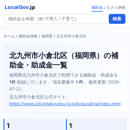
LocalGov
.jp
補助金
ふるさと納税
検索
ホーム
/
補助金検索
/
福岡県
/ 北九州市小倉北区
北九州市小倉北区（福岡県）の補
助金・助成金一覧
福岡県北九州市小倉北区で利用できる補助金・助成金を
1件
収録しています。 現在募集中
1 件
。 最終更新: 2026-
07-21。
北九州市小倉北区公式サイト:
https://www.city.kitakyushu.lg.jp/kokurakita/index.html
1
1