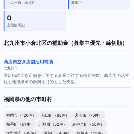
北九州市小倉北区
募集中
0
上限額明記
北九州市小倉北区の補助金（募集中優先・締切順）
商店街空き店舗活用補助
北九州市
商店街の空き店舗を活用する事業に対する補助制度。商店街の活性
化と地域経済の振興を目的とした支援。
福岡県の他の市町村
福岡市（120件）
苅田町（88件）
宮若市（70件）
鞍手町（61件）
川崎町（52件）
みやこ町（50件）
大野城市（49件）
遠賀町（46件）
飯塚市（40件）