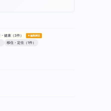
療・健康（3件）
★編集解説
）
移住・定住（1件）