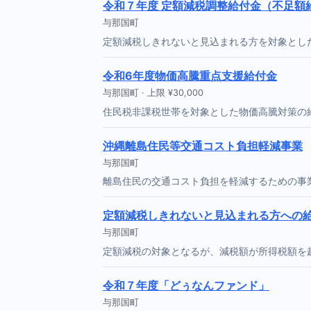
令和７年度 定額減税調整給付金（不足額
与那国町
定額減税しきれないと見込まれる方を対象とし
令和6年度物価高騰重点支援給付金
与那国町 · 上限 ¥30,000
住民税非課税世帯を対象とした物価高騰対策の
沖縄離島住民等交通コスト負担軽減事業
与那国町
離島住民の交通コスト負担を軽減するための事
定額減税しきれないと見込まれる方への
与那国町
定額減税の対象となるが、減税額が所得税額を
令和７年度「どぅなんファンド」
与那国町