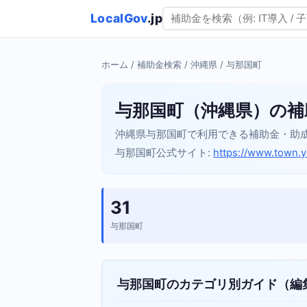
LocalGov
.jp
ホーム
/
補助金検索
/
沖縄県
/ 与那国町
与那国町（沖縄県）の補
沖縄県与那国町で利用できる補助金・助
与那国町公式サイト:
https://www.town.y
31
与那国町
与那国町のカテゴリ別ガイド（編