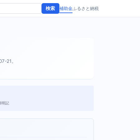
補助金
ふるさと納税
検索
07-21。
額明記