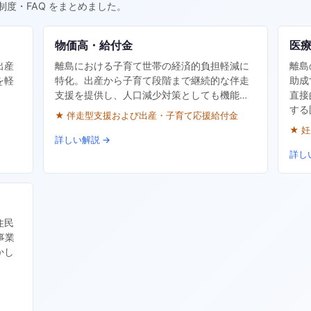
制度・FAQ をまとめました。
物価高・給付金
医
出産
離島における子育て世帯の経済的負担軽減に
離島
を軽
特化。出産から子育て段階まで継続的な伴走
助成
支援を提供し、人口減少対策としても機能…
直接
する
★ 伴走型支援および出産・子育て応援給付金
★ 
詳しい解説 →
詳し
住民
事業
かし