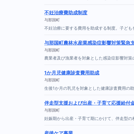
不妊治療費助成制度
与那国町
不妊治療に要する費用を助成する制度。子ども
与那国町農林水産業感染症影響対策緊急
与那国町
農業者及び漁業者を対象とした感染症影響対策
1か月児健康診査費用助成
与那国町
生後1か月の乳児を対象とした健康診査費用の
伴走型支援および出産・子育て応援給付
与那国町
妊娠期から出産・子育て期にかけて、伴走型の
産後ケア事業