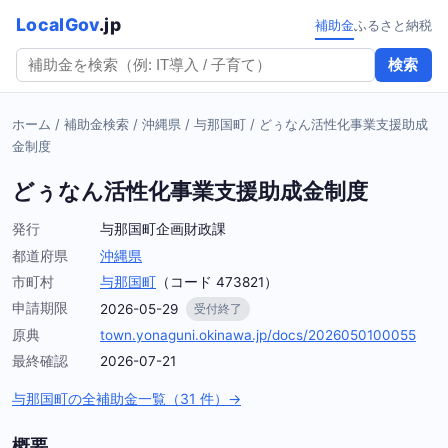
LocalGov
.jp
補助金
ふるさと納税
検索
ホーム
/
補助金検索
/
沖縄県
/
与那国町
/
どぅなん活性化事業支援助成
金制度
どぅなん活性化事業支援助成金制度
発行
与那国町企画財政課
都道府県
沖縄県
市町村
与那国町
（コード 473821）
申請期限
2026-05-29
受付終了
原典
town.yonaguni.okinawa.jp/docs/2026050100055
最終確認
2026-07-21
与那国町の全補助金一覧（31 件）→
概要