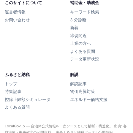
このサイトについて
補助金・助成金
運営者情報
キーワード検索
お問い合わせ
3 分診断
新着
締切間近
士業の方へ
よくある質問
データ更新状況
ふるさと納税
解説
トップ
解説記事
特集記事
物価高騰対策
控除上限額シミュレータ
エネルギー価格支援
よくある質問
LocalGov.jp — 自治体公式情報を一次ソースとして横断・構造化。 出典: 各
自治体・中央省庁の公開資料、 主要ふるさと納税ポータル公開情報、