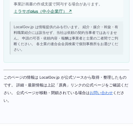
事業計画書の作成支援で関与する場合があります。
ミラサポplus（中小企業庁） ↗
LocalGov.jp は情報提供のみを行います。 紹介・媒介・斡旋・有
料職業紹介には該当せず、当社は依頼の契約当事者ではありませ
ん。 申請の可否・依頼内容・報酬は事業者と士業の二者間でご判
断ください。 各士業の連合会会員検索で個別事務所をお選びくだ
さい。
このページの情報は LocalGov.jp が公式ソースから取得・整理したもの
です。 詳細・最新情報は上記「原典」リンクの公式ページをご確認くだ
さい。 公式ページが移動・閉鎖されている場合は
お問い合わせ
くださ
い。