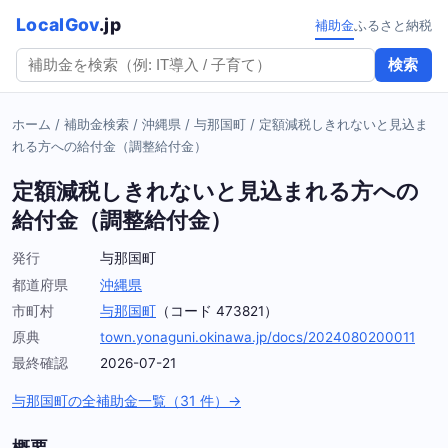
LocalGov
.jp
補助金
ふるさと納税
検索
ホーム
/
補助金検索
/
沖縄県
/
与那国町
/
定額減税しきれないと見込ま
れる方への給付金（調整給付金）
定額減税しきれないと見込まれる方への
給付金（調整給付金）
発行
与那国町
都道府県
沖縄県
市町村
与那国町
（コード 473821）
原典
town.yonaguni.okinawa.jp/docs/2024080200011
最終確認
2026-07-21
与那国町の全補助金一覧（31 件）→
概要