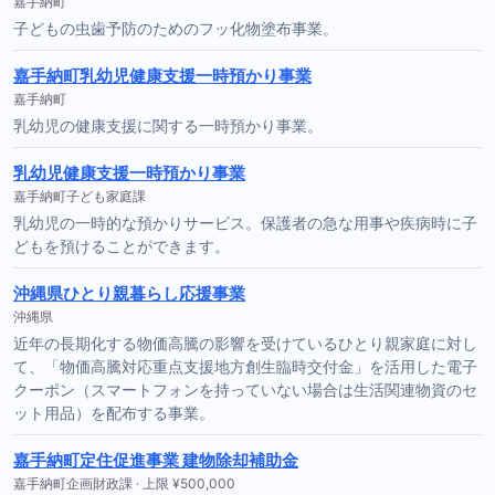
嘉手納町
子どもの虫歯予防のためのフッ化物塗布事業。
嘉手納町乳幼児健康支援一時預かり事業
嘉手納町
乳幼児の健康支援に関する一時預かり事業。
乳幼児健康支援一時預かり事業
嘉手納町子ども家庭課
乳幼児の一時的な預かりサービス。保護者の急な用事や疾病時に子
どもを預けることができます。
沖縄県ひとり親暮らし応援事業
沖縄県
近年の長期化する物価高騰の影響を受けているひとり親家庭に対し
て、「物価高騰対応重点支援地方創生臨時交付金」を活用した電子
クーポン（スマートフォンを持っていない場合は生活関連物資のセ
ット用品）を配布する事業。
嘉手納町定住促進事業 建物除却補助金
嘉手納町企画財政課 · 上限 ¥500,000