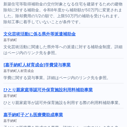
新築住宅等取得補助金の交付対象となる住宅を建築するための建物
除却に対する補助金。令和8年度から補助額が50万円に変更されま
した。除却費用の1/2の額で、上限50万円の補助を受けられます。
除却工事に着手していないことが条件です。
文化芸術活動に係る県外等派遣補助金
嘉手納町
文化芸術活動に関連した県外等への派遣に対する補助金制度。詳細
はページ内のリンク先を参照。
[嘉手納町人材育成会]学費貸与事業
嘉手納町人材育成会
学費に関する貸与事業。詳細はページ内のリンク先を参照。
ひとり親家庭等認可外保育施設利用料補助事業
嘉手納町
ひとり親家庭等が認可外保育施設を利用する際の利用料補助事業。
嘉手納町子ども医療費助成事業
嘉手納町