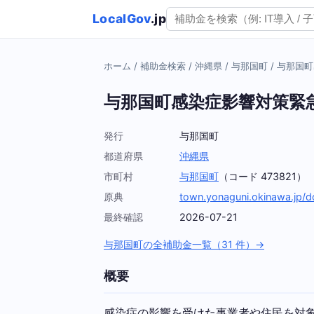
LocalGov
.jp
ホーム
/
補助金検索
/
沖縄県
/
与那国町
/
与那国町
与那国町感染症影響対策緊
発行
与那国町
都道府県
沖縄県
市町村
与那国町
（コード 473821）
原典
town.yonaguni.okinawa.jp
最終確認
2026-07-21
与那国町の全補助金一覧（31 件）→
概要
感染症の影響を受けた事業者や住民を対