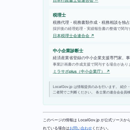
日本行政書士会連合会 ↗
税理士
税務代理・税務書類作成・税務相談を独占
採択後の経理処理・実績報告書の整備で関与
日本税理士会連合会 ↗
中小企業診断士
経済産業省登録の中小企業支援専門家。事
事業計画書の作成支援で関与する場合があり
ミラサポplus（中小企業庁） ↗
LocalGov.jp は情報提供のみを行います
二者間でご判断ください。 各士業の連合会会員
このページの情報は LocalGov.jp が公式
れている場合は
お問い合わせ
ください。