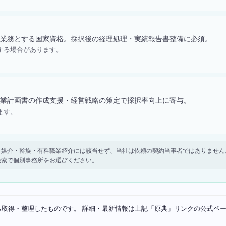
業務とする国家資格。採択後の経理処理・実績報告書整備に必須。
する場合があります。
業計画書の作成支援・経営戦略の策定で採択率向上に寄与。
ます。
。 紹介・媒介・斡旋・有料職業紹介には該当せず、当社は依頼の契約当事者ではありま
検索で個別事務所をお選びください。
ソースから取得・整理したものです。 詳細・最新情報は上記「原典」リンクの公式